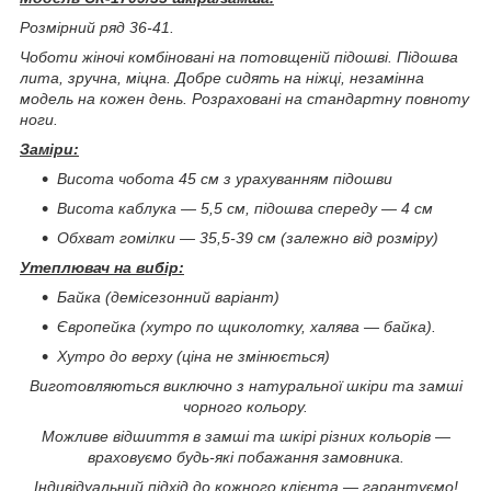
Розмірний ряд 36-41.
Чоботи жіночі комбіновані на потовщеній підошві. Підошва
лита, зручна, міцна. Добре сидять на ніжці, незамінна
модель на кожен день. Розраховані на стандартну повноту
ноги.
Заміри:
Висота чобота 45 см з урахуванням підошви
Висота каблука — 5,5 см, підошва спереду — 4 см
Обхват гомілки — 35,5-39 см (залежно від розміру)
Утеплювач на вибір:
Байка (демісезонний варіант)
Європейка (хутро по щиколотку, халява — байка).
Хутро до верху (ціна не змінюється)
Виготовляються виключно з натуральної шкіри та замші
чорного кольору.
Можливе відшиття в замші та шкірі різних кольорів —
враховуємо будь-які побажання замовника.
Індивідуальний підхід до кожного клієнта — гарантуємо!