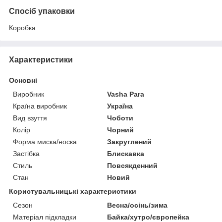
Спосіб упаковки
Коробка
Характеристики
Основні
Виробник
Vasha Para
Країна виробник
Україна
Вид взуття
Чоботи
Колір
Чорний
Форма миска/носка
Закруглений
Застібка
Блискавка
Стиль
Повсякденний
Стан
Новий
Користувальницькі характеристики
Сезон
Весна/осінь/зима
Матеріал підкладки
Байка/хутро/європейка