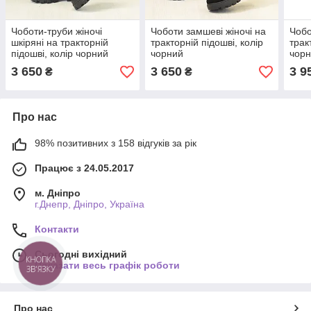
Чоботи-труби жіночі
Чоботи замшеві жіночі на
Чобо
шкіряні на тракторній
тракторній підошві, колір
трак
підошві, колір чорний
чорний
чорн
3 650
3 650
3 9
₴
₴
Про нас
98% позитивних з 158 відгуків за рік
Працює з 24.05.2017
м. Дніпро
г.Днепр, Дніпро, Україна
Контакти
Сьогодні вихідний
КНОПКА
Показати весь графік роботи
ЗВ'ЯЗКУ
Про нас