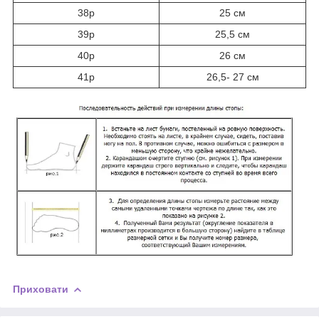
38р
25 см
39р
25,5 см
40р
26 см
41р
26,5- 27 см
Приховати