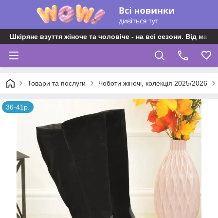
Шкіряне взуття жіноче та чоловіче - на всі сезони. Від майс
Товари та послуги
Чоботи жіночі, колекція 2025/2026
36-41р.