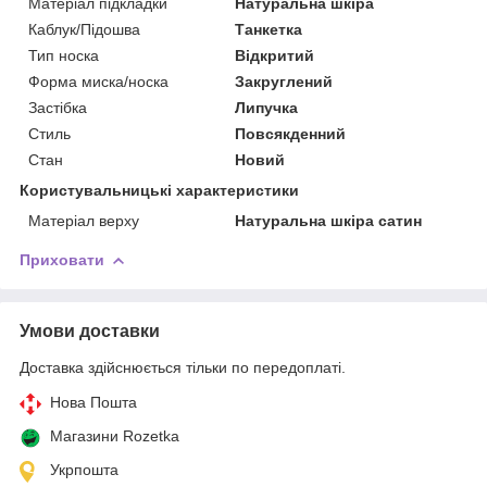
Матеріал підкладки
Натуральна шкіра
Каблук/Підошва
Танкетка
Тип носка
Відкритий
Форма миска/носка
Закруглений
Застібка
Липучка
Стиль
Повсякденний
Стан
Новий
Користувальницькі характеристики
Матеріал верху
Натуральна шкіра сатин
Приховати
Умови доставки
Доставка здійснюється тільки по передоплаті.
Нова Пошта
Магазини Rozetka
Укрпошта