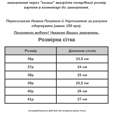
замовлення через "кошик" вказуйте потрібний розмір
взуття в коментарі до замовлення.
Пересилаємо Новою Поштою й Укрпоштою за рахунок
одержувача (аванс 150 грн).
Приємного вибору! Чекаємо Ваших замовлень.
Розмірна сітка
Розмір
Довжина стопи
36р
23,5 см
37р
24 см
38р
25 см
39р
25,5 см
40р
26 см
41р
27 см