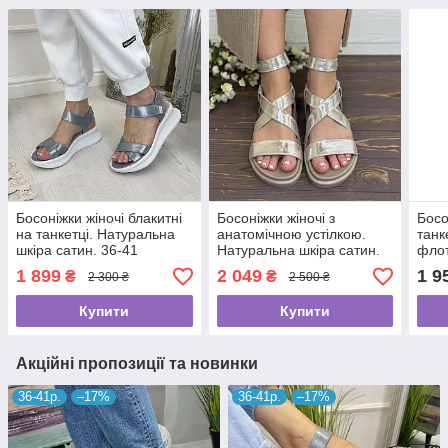
Босоніжки жіночі блакитні
Босоніжки жіночі з
Босо
на танкетці. Натуральна
анатомічною устілкою.
танк
шкіра сатин. 36-41
Натуральна шкіра сатин.
флот
розміри
38 розмір
м'ят
1 899
2 049
1 9
₴
₴
2 300 ₴
2 500 ₴
Купити
Купити
Акційні пропозиції та новинки
36-41р.
–17%
36-41р.
–17%