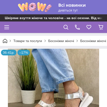
Шкіряне взуття жіноче та чоловіче - на всі сезони. Від майс
Товари та послуги
Босоніжки жіночі
Босоніжки жіночі
36-41р.
–17%