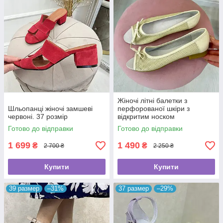
Жіночі літні балетки з
Шльопанці жіночі замшеві
перфорованої шкіри з
червоні. 37 розмір
відкритим носком
Готово до відправки
Готово до відправки
1 699
1 490
₴
₴
2 700 ₴
2 250 ₴
Купити
Купити
39 размер
–31%
37 размер
–29%