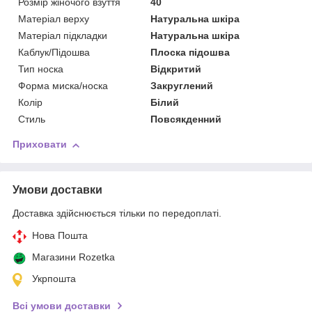
Розмір жіночого взуття
40
Матеріал верху
Натуральна шкіра
Матеріал підкладки
Натуральна шкіра
Каблук/Підошва
Плоска підошва
Тип носка
Відкритий
Форма миска/носка
Закруглений
Колір
Білий
Стиль
Повсякденний
Приховати
Умови доставки
Доставка здійснюється тільки по передоплаті.
Нова Пошта
Магазини Rozetka
Укрпошта
Всі умови доставки