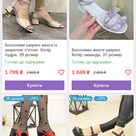
Босоніжки шкіряні жіночі із
закритою п'ятою. Колір
Босоніжки жіночі шкіряні.
пудра. 39 розмір
Колір лаванда. 37 розмір
Готово до відправки
Готово до відправки
1 799
1 849
₴
₴
2 600 ₴
2 600 ₴
Купити
Купити
38 размер
–29%
38 размер
–29%