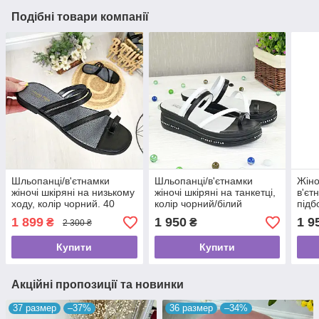
Подібні товари компанії
Шльопанці/в'єтнамки
Шльопанці/в'єтнамки
Жіно
жіночі шкіряні на низькому
жіночі шкіряні на танкетці,
в'єт
ходу, колір чорний. 40
колір чорний/білий
підб
розмір
1 899
1 950
1 9
₴
₴
2 300 ₴
Купити
Купити
Акційні пропозиції та новинки
37 размер
–37%
36 размер
–34%