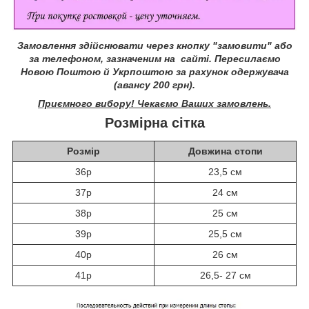
Замовлення здійснювати через кнопку "замовити" або
за телефоном, зазначеним на сайті.
Пересилаємо
Новою Поштою й Укрпоштою за рахунок одержувача
(авансу 200 грн).
Приємного вибору! Чекаємо Ваших замовлень.
Розмірна сітка
Розмір
Довжина стопи
36р
23,5 см
37р
24 см
38р
25 см
39р
25,5 см
40р
26 см
41р
26,5- 27 см