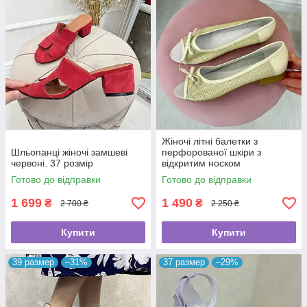
Жіночі літні балетки з
Шльопанці жіночі замшеві
перфорованої шкіри з
червоні. 37 розмір
відкритим носком
Готово до відправки
Готово до відправки
1 699
1 490
₴
₴
2 700 ₴
2 250 ₴
Купити
Купити
39 размер
–31%
37 размер
–29%