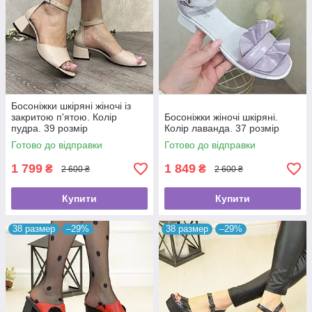
Босоніжки шкіряні жіночі із
закритою п'ятою. Колір
Босоніжки жіночі шкіряні.
пудра. 39 розмір
Колір лаванда. 37 розмір
Готово до відправки
Готово до відправки
1 799
1 849
₴
₴
2 600 ₴
2 600 ₴
Купити
Купити
38 размер
–29%
38 размер
–29%