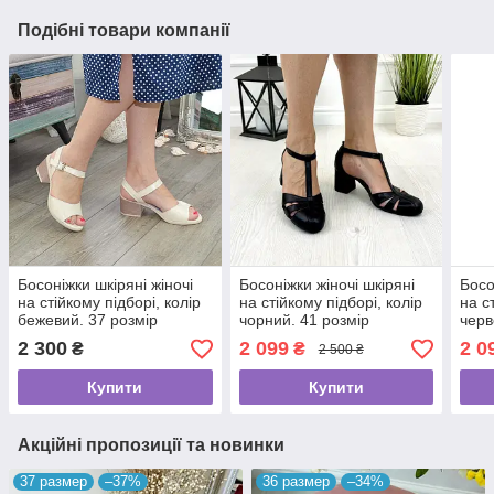
Подібні товари компанії
Босоніжки шкіряні жіночі
Босоніжки жіночі шкіряні
Босо
на стійкому підборі, колір
на стійкому підборі, колір
на с
бежевий. 37 розмір
чорний. 41 розмір
черв
2 300
2 099
2 0
₴
₴
2 500 ₴
Купити
Купити
Акційні пропозиції та новинки
37 размер
–37%
36 размер
–34%