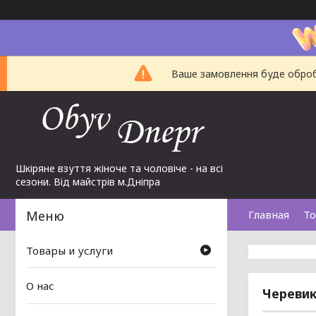
Ваше замовлення буде обробл
Шкіряне взуття жіноче та чоловіче - на всі
сезони. Від майстрів м.Дніпра
Главная
То
Товары и услуги
О нас
Черевик