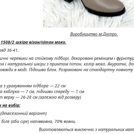
Виробництво м.Дніпро.
1508/2 шкіра візон/пітон моко.
ряд 36-41.
сичні черевики на стійкому підборі, декоровані ремінцем і фурніт
зон і натуральної шкіри з принтом пітон, колір моко. Акуратні, до
вжди в моді. Підошва блок. Розраховані на стандартну повноту 
а з урахуванням підбора — 22 см
а каблука — 7 см, підошви спереду — 1 см
 верху — 26-28 см (залежно від розміру)
на вибір:
 (демісезонний варіант)
біле (або сіре) напіввовна, 70% вовни.
Виготовляються виключно з натуральних мате