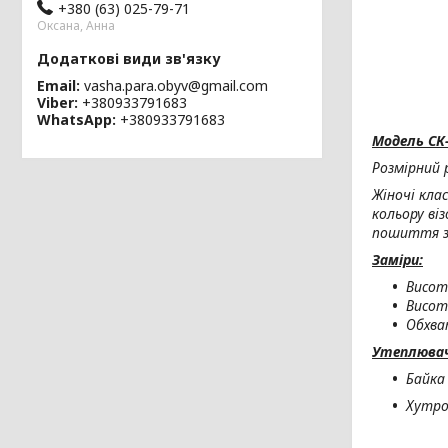
+380 (63) 025-79-71
Оксана, Анна
Email
vasha.para.obyv@gmail.com
Viber
+380933791683
WhatsApp
+380933791683
Модель СК-
Розмірний 
Жіночі кла
кольору ві
пошиття за
Заміри:
Висот
Висот
Обхват
Утеплювач 
Байка
Хутро 