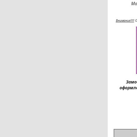
Мо
Внимание!!!!
О
Замо
оформле