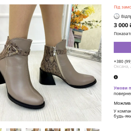
Під зам
Відп
3 000 
Показати
+380 (99
Оксана,
поверне
У компан
будь-як