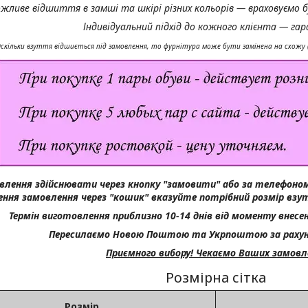
жливе відшиття в замші та шкірі різних кольорів — враховуємо б
Індивідуальний підхід до кожного клієнта — га
скільки взуття відшиється під замовлення, то фурнітура може бути замінена на схожу (
влення здійснювати через кнопку "замовити" або за телефоном
ння замовлення через "кошик" вказуйте потрібний розмір взу
Термін виготовлення приблизно 10-14 днів від моменту внесен
Пересилаємо Новою Поштою та Укрпоштою за рахун
Приємного вибору! Чекаємо Ваших замовл
Розмірна сітка
Розмір