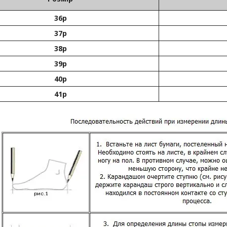
36р
37р
38р
39р
40р
41р