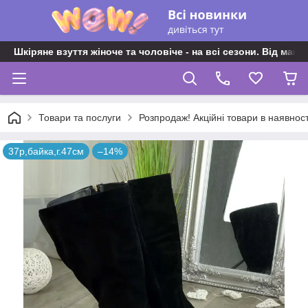
Шкіряне взуття жіноче та чоловіче - на всі сезони. Від майс
Товари та послуги
Розпродаж! Акційні товари в наявност
37р,байка,г.47см
–14%