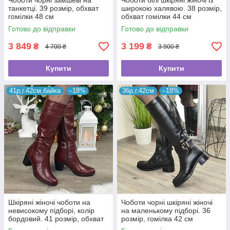
Чоботи чорні замшеві на
Чоботи білі шкіряні жіночі із
танкетці. 39 розмір, обхват
широкою халявою. 38 розмір,
гомілки 48 см
обхват гомілки 44 см
Готово до відправки
Готово до відправки
3 849
3 199
₴
₴
4 700 ₴
3 900 ₴
Купити
Купити
41р,г.42см,байка
–18%
36р,г.42см
–18%
Шкіряні жіночі чоботи на
Чоботи чорні шкіряні жіночі
невисокому підборі, колір
на маленькому підборі. 36
бордовий. 41 розмір, обхват
розмір, гомілка 42 см
халяви 42 см