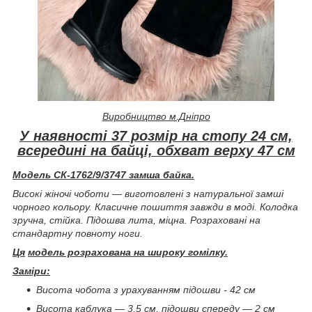
Виробництво м.Дніпро
У наявності 37 розмір на стопу 24 см,
всередині на байці, обхват верху 47 см
Модель СК-1762/9/3747 замша байка.
Високі жіночі чоботи — виготовлені з натуральної замші
чорного кольору. Класичне пошиття завжди в моді. Колодка
зручна, стійка. Підошва лита, міцна. Розраховані на
стандартну повноту ноги.
Ця
модель розрахована на широку гомілку.
Заміри:
Висота чобота з урахуванням підошви - 42 см
Висота каблука — 3,5 см, підошви спереду — 2 см