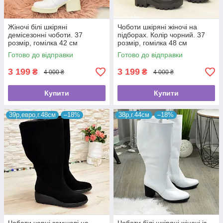
Жіночі білі шкіряні
Чоботи шкіряні жіночі на
демісезонні чоботи. 37
підборах. Колір чорний. 37
розмір, гомілка 42 см
розмір, гомілка 48 см
Готово до відправки
Готово до відправки
3 199
3 199
₴
₴
4 000 ₴
4 000 ₴
Купити
Купити
39р,евро,г.48см
–18%
38р,г.44см
–18%