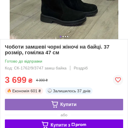
Чоботи замшеві чорні жіночі на байці. 37
розмір, гомілка 47 см
Готово до відправки
Код: СК-1762/9/3747 замш байка
Роздріб
3 699
₴
4 300 ₴
Економія
601 ₴
Залишилось
37 днів
Купити
або
Купити з