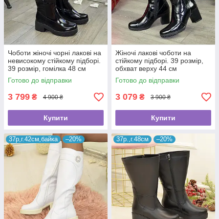
Чоботи жіночі чорні лакові на
Жіночі лакові чоботи на
невисокому стійкому підборі.
стійкому підборі. 39 розмір,
39 розмір, гомілка 48 см
обхват верху 44 см
Готово до відправки
Готово до відправки
3 799
3 079
₴
₴
4 900 ₴
3 900 ₴
Купити
Купити
37р,г.42см,байка
–20%
37р.,г.48см
–20%