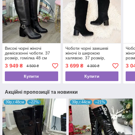
Високі чорні жіночі
Чоботи чорні замшеві
Чобо
демісезонні чоботи. 37
жіночі із широкою
жіно
розмір, гомілка 48 см
халявою. 37 розмір,
розм
гомілка 44 см
3 949
3 699
3 0
₴
₴
4 500 ₴
4 300 ₴
Купити
Купити
Акційні пропозиції та новинки
39р,г.48см
–22%
39р,г.44см
–21%