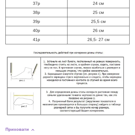
37р
24 см
38р
25 см
39р
25,5 см
40р
26 см
41р
26,5- 27 см
Приховати