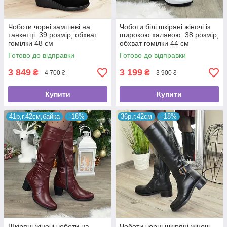
Чоботи чорні замшеві на
Чоботи білі шкіряні жіночі із
танкетці. 39 розмір, обхват
широкою халявою. 38 розмір,
гомілки 48 см
обхват гомілки 44 см
Готово до відправки
Готово до відправки
3 849
3 199
₴
₴
4 700 ₴
3 900 ₴
Купити
Купити
41р,г.42см,байка
–18%
36р,г.42см
–18%
Шкіряні жіночі чоботи на
Чоботи чорні шкіряні жіночі