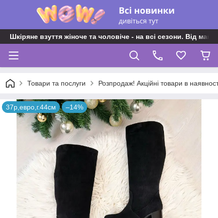
Шкіряне взуття жіноче та чоловіче - на всі сезони. Від майс
Товари та послуги
Розпродаж! Акційні товари в наявност
37р,евро,г.44см
–14%