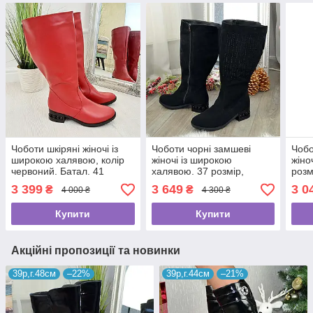
Чоботи шкіряні жіночі із
Чоботи чорні замшеві
Чобо
широкою халявою, колір
жіночі із широкою
жіно
червоний. Батал. 41
халявою. 37 розмір,
розм
розмір, гомілка 48 см
халява 50 см
3 399
3 649
3 0
₴
₴
4 000 ₴
4 300 ₴
Купити
Купити
Акційні пропозиції та новинки
39р,г.48см
–22%
39р,г.44см
–21%