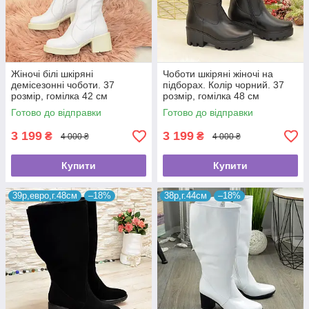
Жіночі білі шкіряні
Чоботи шкіряні жіночі на
демісезонні чоботи. 37
підборах. Колір чорний. 37
розмір, гомілка 42 см
розмір, гомілка 48 см
Готово до відправки
Готово до відправки
3 199
3 199
₴
₴
4 000 ₴
4 000 ₴
Купити
Купити
39р,евро,г.48см
–18%
38р,г.44см
–18%