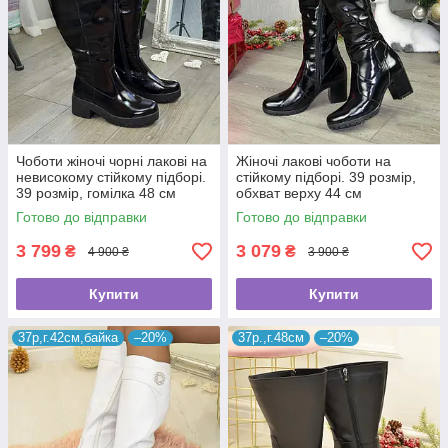
Чоботи жіночі чорні лакові на
Жіночі лакові чоботи на
невисокому стійкому підборі.
стійкому підборі. 39 розмір,
39 розмір, гомілка 48 см
обхват верху 44 см
Готово до відправки
Готово до відправки
3 799
3 079
₴
₴
4 900 ₴
3 900 ₴
Купити
Купити
37р,г.42см,байка
–20%
37р.,г.48см
–20%