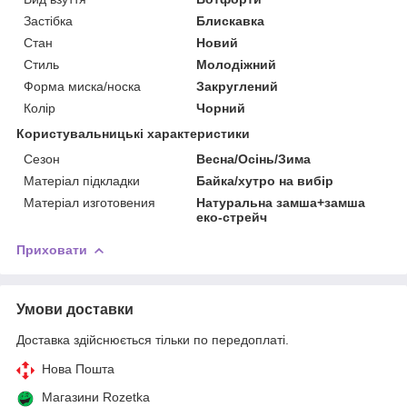
Застібка
Блискавка
Стан
Новий
Стиль
Молодіжний
Форма миска/носка
Закруглений
Колір
Чорний
Користувальницькі характеристики
Сезон
Весна/Осінь/Зима
Матеріал підкладки
Байка/хутро на вибір
Матеріал изготовения
Натуральна замша+замша
еко-стрейч
Приховати
Умови доставки
Доставка здійснюється тільки по передоплаті.
Нова Пошта
Магазини Rozetka