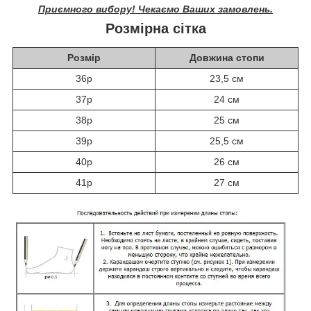
Приємного вибору! Чекаємо Ваших замовлень.
Розмірна сітка
Розмір
Довжина стопи
36р
23,5 см
37р
24 см
38р
25 см
39р
25,5 см
40р
26 см
41р
27 см