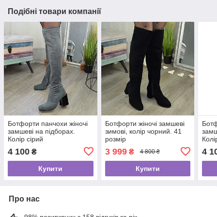
Подібні товари компанії
Ботфорти панчохи жіночі
Ботфорти жіночі замшеві
Ботф
замшеві на підборах.
зимові, колір чорний. 41
замш
Колір сірий
розмір
Колі
4 100
3 999
4 1
₴
₴
4 800 ₴
Купити
Купити
Про нас
98% позитивних з 158 відгуків за рік