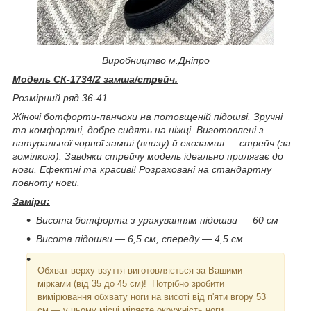
Виробництво м.Дніпро
Модель СК-1734/2 замша/стрейч.
Розмірний ряд 36-41.
Жіночі ботфорти-панчохи на потовщеній підошві. Зручні
та комфортні, добре сидять на ніжці. Виготовлені з
натуральної чорної замші (внизу) й екозамші — стрейч (за
гомілкою). Завдяки стрейчу модель ідеально прилягає до
ноги. Ефектні та красиві! Розраховані на стандартну
повноту ноги.
Заміри:
Висота ботфорта з урахуванням підошви — 60 см
Висота підошви — 6,5 см, спереду — 4,5 см
Обхват верху взуття виготовляється за Вашими
мірками (від 35 до 45 см)! Потрібно зробити
вимірювання обхвату ноги на висоті від п'яти вгору 53
см — у цьому місці міряєте окружність ноги.