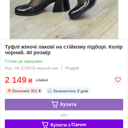
Туфлі жіночі лакові на стійкому підборі. Колір
чорний. 40 розмір
Готово до відправки
Код: СК-1218/15 черный лак
Роздріб
2 149
₴
2 500 ₴
Економія
351 ₴
Залишилось
9 днів
Купити
або
Купити з