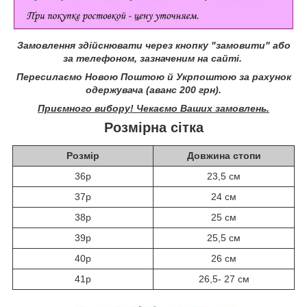
Замовлення здійснювати через кнопку "замовити" або
за телефоном, зазначеним на сайті.
Пересилаємо Новою Поштою й Укрпоштою за рахунок
одержувача (аванс 200 грн).
Приємного вибору! Чекаємо Ваших замовлень.
Розмірна сітка
Розмір
Довжина стопи
36р
23,5 см
37р
24 см
38р
25 см
39р
25,5 см
40р
26 см
41р
26,5- 27 см