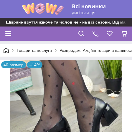
Шкіряне взуття жіноче та чоловіче - на всі сезони. Від майс
Товари та послуги
Розпродаж! Акційні товари в наявност
40 размер
–14%