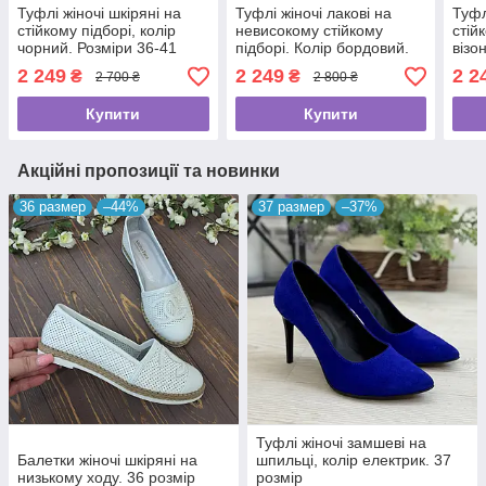
Туфлі жіночі шкіряні на
Туфлі жіночі лакові на
Туфл
стійкому підборі, колір
невисокому стійкому
стій
чорний. Розміри 36-41
підборі. Колір бордовий.
візо
38 розмір
2 249
2 249
2 2
₴
₴
2 700 ₴
2 800 ₴
Купити
Купити
Акційні пропозиції та новинки
36 размер
–44%
37 размер
–37%
Туфлі жіночі замшеві на
Балетки жіночі шкіряні на
шпильці, колір електрик. 37
низькому ходу. 36 розмір
розмір