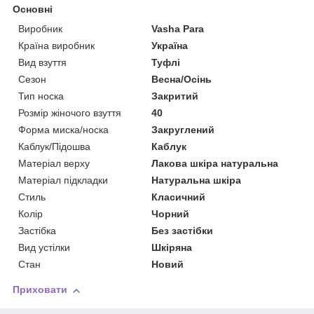
Основні
Виробник
Vasha Para
Країна виробник
Україна
Вид взуття
Туфлі
Сезон
Весна/Осінь
Тип носка
Закритий
Розмір жіночого взуття
40
Форма миска/носка
Закруглений
Каблук/Підошва
Каблук
Матеріал верху
Лакова шкіра натуральна
Матеріал підкладки
Натуральна шкіра
Стиль
Класичний
Колір
Чорний
Застібка
Без застібки
Вид устілки
Шкіряна
Стан
Новий
Приховати