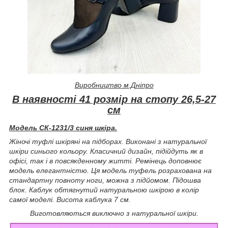
Виробництво
м.Дніпро
В наявності 41 розмір на стопу 26,5-27
см
Модель СК-1231/3 синя шкіра.
Жіночі туфлі шкіряні на підборах. Виконані з натуральної
шкіри синього кольору. Класичний дизайн, підійдуть як в
офісі, так і в повсякденному житті. Ремінець доповнює
модель елегантністю. Ця модель туфель розрахована на
стандартну повноту ноги, можна з підйомом. Підошва
блок. Каблук обтягнутий натуральною шкірою в колір
самої моделі. Висота каблука 7 см.
Виготовляються виключно з натуральної шкіри.