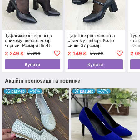
Туфлі жіночі шкіряні на
Туфлі шкіряні жіночі на
Туфл
стійкому підборі, колір
стійкому підборі. Колір
стій
чорний. Розміри 36-41
синій. 37 розмір
візо
2 249
2 149
2 0
₴
₴
2 700 ₴
2 650 ₴
Купити
Купити
Акційні пропозиції та новинки
36 размер
–44%
37 размер
–37%