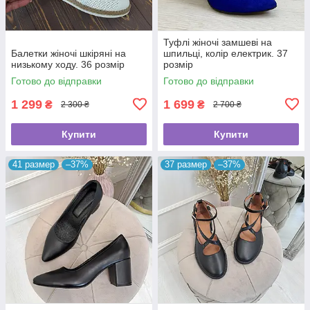
Туфлі жіночі замшеві на
Балетки жіночі шкіряні на
шпильці, колір електрик. 37
низькому ходу. 36 розмір
розмір
Готово до відправки
Готово до відправки
1 299
1 699
₴
₴
2 300 ₴
2 700 ₴
Купити
Купити
41 размер
–37%
37 размер
–37%