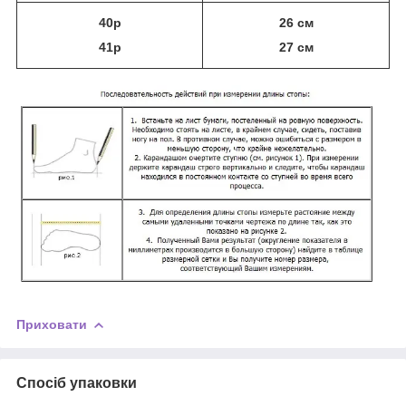
40р
26 см
41р
27 см
Приховати
Спосіб упаковки