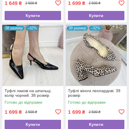
1 649
1 699
₴
₴
2 500 ₴
2 500 ₴
Купити
Купити
38 размер
–32%
39 размер
–32%
Туфлі лакові на шпильці,
Туфлі жіночі леопардові. 39
колір чорний. 38 розмір
розмір
Готово до відправки
Готово до відправки
1 699
1 699
₴
₴
2 500 ₴
2 500 ₴
Купити
Купити