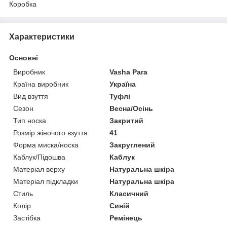
Коробка
Характеристики
Основні
Виробник
Vasha Para
Країна виробник
Україна
Вид взуття
Туфлі
Сезон
Весна/Осінь
Тип носка
Закритий
Розмір жіночого взуття
41
Форма миска/носка
Закруглений
Каблук/Підошва
Каблук
Матеріал верху
Натуральна шкіра
Матеріал підкладки
Натуральна шкіра
Стиль
Класичний
Колір
Синій
Застібка
Ремінець