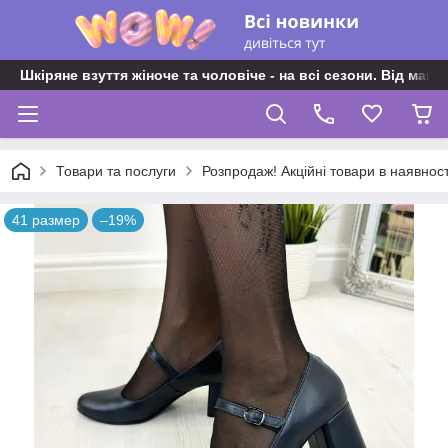
Шкіряне взуття жіноче та чоловіче - на всі сезони. Від майс
Товари та послуги
Розпродаж! Акційні товари в наявност
41 размер
–19%