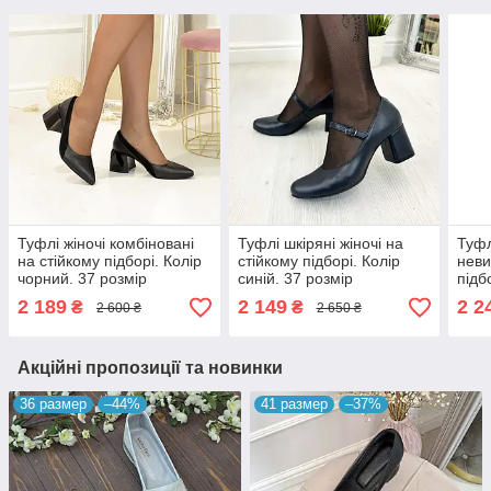
Туфлі жіночі комбіновані
Туфлі шкіряні жіночі на
Туфл
на стійкому підборі. Колір
стійкому підборі. Колір
неви
чорний. 37 розмір
синій. 37 розмір
підб
38 р
2 189
2 149
2 2
₴
₴
2 600 ₴
2 650 ₴
Акційні пропозиції та новинки
36 размер
–44%
41 размер
–37%