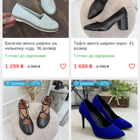
Балетки жіночі шкіряні на
Туфлі жіночі шкіряні чорні. 41
низькому ходу. 36 розмір
розмір
Готово до відправки
Готово до відправки
1 299
1 699
₴
₴
2 300 ₴
2 700 ₴
37 размер
–37%
37 размер
–37%