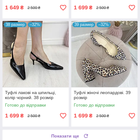
1 649
1 699
₴
₴
2 500 ₴
2 500 ₴
38 размер
–32%
39 размер
–32%
Туфлі лакові на шпильці,
Туфлі жіночі леопардові. 39
колір чорний. 38 розмір
розмір
Готово до відправки
Готово до відправки
1 699
1 699
₴
₴
2 500 ₴
2 500 ₴
Показати ще