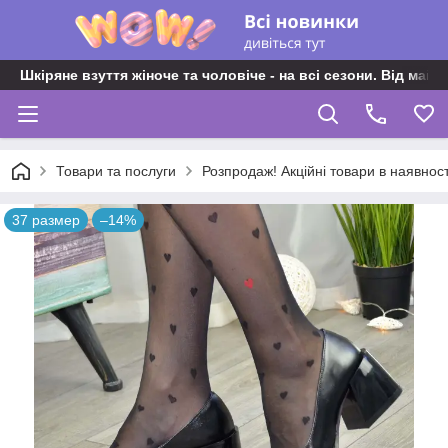
Шкіряне взуття жіноче та чоловіче - на всі сезони. Від майс
Товари та послуги
Розпродаж! Акційні товари в наявност
37 размер
–14%