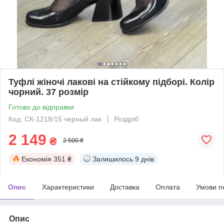
Туфлі жіночі лакові на стійкому підборі. Колір
чорний. 37 розмір
Готово до відправки
Код: СК-1218/15 черный лак
Роздріб
2 149
₴
2 500 ₴
Економія
351 ₴
Залишилось
9 днів
Опис
Характеристики
Доставка
Оплата
Умови п
Опис