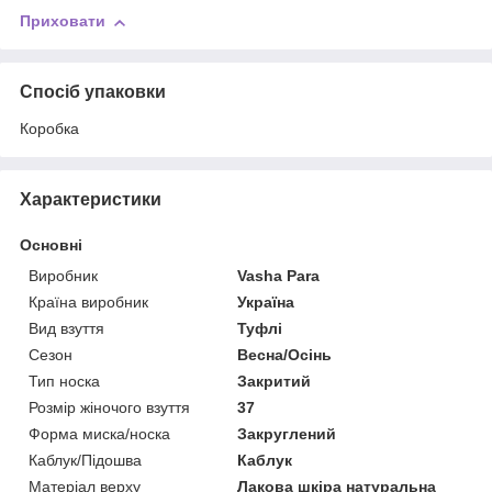
Приховати
Спосіб упаковки
Коробка
Характеристики
Основні
Виробник
Vasha Para
Країна виробник
Україна
Вид взуття
Туфлі
Сезон
Весна/Осінь
Тип носка
Закритий
Розмір жіночого взуття
37
Форма миска/носка
Закруглений
Каблук/Підошва
Каблук
Матеріал верху
Лакова шкіра натуральна