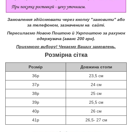
Замовлення здійснювати через кнопку "замовити" або
за телефоном, зазначеним на сайті.
Пересилаємо Новою Поштою й Укрпоштою за рахунок
одержувача (аванс 200 грн).
Приємного вибору! Чекаємо Ваших замовлень.
Розмірна сітка
Розмір
Довжина стопи
36р
23,5 см
37р
24 см
38р
25 см
39р
25,5 см
40р
26 см
41р
26,5- 27 см