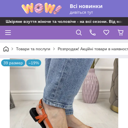
Шкіряне взуття жіноче та чоловіче - на всі сезони. Від майс
Товари та послуги
Розпродаж! Акційні товари в наявност
39 размер
–19%