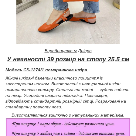
Виробництво м.Дніпро
У наявності 39 розмір на стопу 25,5 см
Модель СК-1274/1 помаранчова шкіра.
Жіночі шкіряні балетки класичного пошиття із
загостреним носком. Виготовлені з натуральної шкіри
помаранчового кольору. Стильні та модні — чудово сидять
на ніжці. Усередині шкіряна підкладка. Повномірні,
відповідають стандартній розмірній сітці. Розраховані на
стандартну повноту ноги.
Виготовляються виключно з натуральних матеріалів.