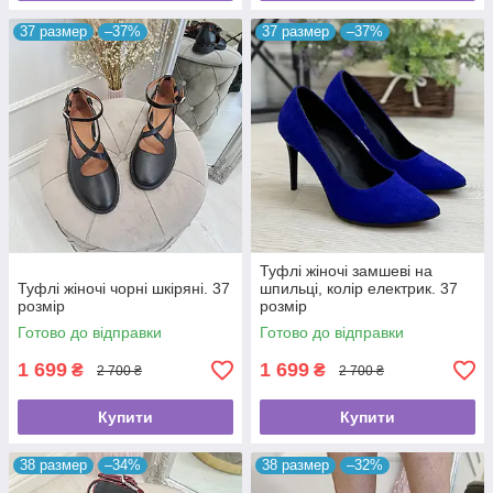
37 размер
–37%
37 размер
–37%
Туфлі жіночі замшеві на
Туфлі жіночі чорні шкіряні. 37
шпильці, колір електрик. 37
розмір
розмір
Готово до відправки
Готово до відправки
1 699
1 699
₴
₴
2 700 ₴
2 700 ₴
Купити
Купити
38 размер
–34%
38 размер
–32%