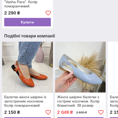
"Vasha Para". Колір
помаранчевий
2 290
₴
Купити
Подібні товари компанії
Балетки жіночі шкіряні із
Жіночі шкіряні балетки з
Бале
загостреним носочком.
гострим носочком. Колір
заго
Колір помаранчовий
блакитний. 38 розмір
Колі
2 150
2 049
2 1
₴
₴
2 600 ₴