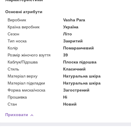
Основні атрибути
Виробник
Vasha Para
Країна виробник
Україна
Сезон
Літо
Тип носка
Закритий
Колір
Помаранчевий
Розмір жіночого взуття
39
Каблук/Підошва
Плоска підошва
Стиль
Класичний
Матеріал верху
Натуральна шкіра
Матеріал підкладки
Натуральна шкіра
Форма миска/носка
Загострений
Прошивка
Ні
Стан
Новий
Приховати