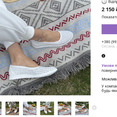
Відп
2 150 
Показати
+380 (99
Оксана,
поверне
У компан
будь-як