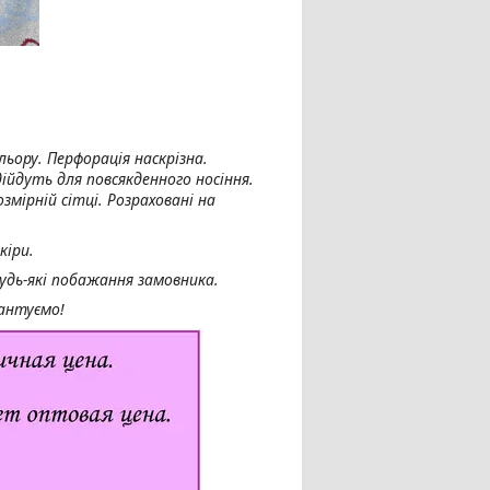
льору. Перфорація наскрізна.
дійдуть для повсякденного носіння.
змірній сітці. Розраховані на
кіри.
удь-які побажання замовника.
рантуємо!