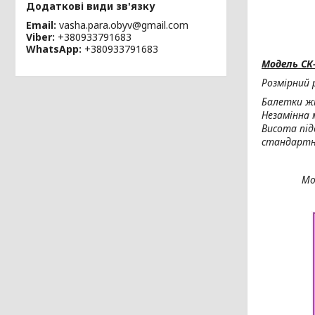
Email
vasha.para.obyv@gmail.com
Viber
+380933791683
WhatsApp
+380933791683
Модель СК-
Розмірний р
Балетки жі
Незамінна 
Висота під
стандартн
Мо