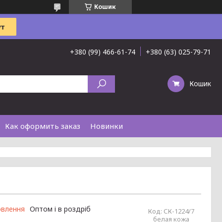
Кошик
+380 (99) 466-61-74
+380 (63) 025-79-71
Кошик
Как оформить заказ
Новинки
овлення
Оптом і в роздріб
Код:
СК-1224/7
белая кожа