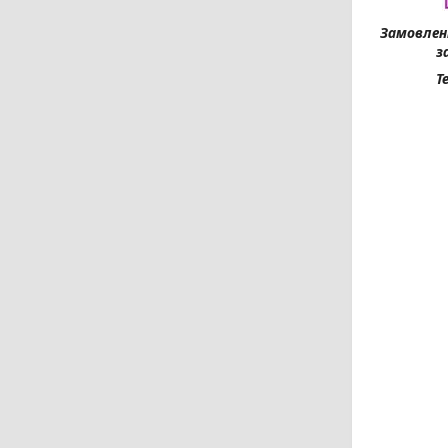
Замовленн
з
Т