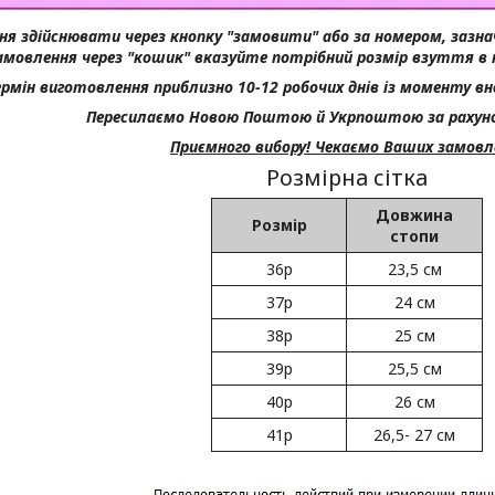
я здійснювати через кнопку "замовити" або за номером, зазна
амовлення через "кошик" вказуйте потрібний розмір взуття в
ермін виготовлення приблизно 10-12 робочих днів із моменту вн
Пересилаємо Новою Поштою й Укрпоштою за рахуно
Приємного вибору! Чекаємо Ваших замовл
Розмірна сітка
Довжина
Розмір
стопи
36р
23,5 см
37р
24 см
38р
25 см
39р
25,5 см
40р
26 см
41р
26,5- 27 см