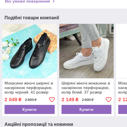
Всі умови повернення
Подібні товари компанії
Мокасини жіночі шкіряні зі
Шкіряні жіночі мокасини зі
Мока
наскрізною перфорацією,
наскрізною перфорацією,
наск
колір чорний. 41 розмір
колір білий. 37 розмір
колі
2 049
2 149
2 1
₴
₴
2 600 ₴
2 600 ₴
Купити
Купити
Акційні пропозиції та новинки