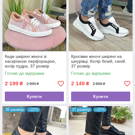
Кеди шкіряні жіночі зі
Кросівки жіночі шкіряні на
наскрізною перфорацією,
шнурівці. Колір білий, синій.
колір пудра. 37 розмір
37 розмір
Готово до відправки
Готово до відправки
2 199
2 149
₴
₴
2 900 ₴
2 800 ₴
Купити
Купити
36 размер
–22%
37 размер
–22%