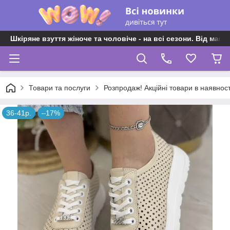
Шкіряне взуття жіноче та чоловіче - на всі сезони. Від майс
Товари та послуги
Розпродаж! Акційні товари в наявност
36-41р.
–17%