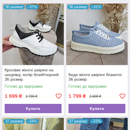
36 размер
–37%
36 размер
–31%
Кросівки жіночі шкіряні на
шнурівці, колір білий/чорний.
Кеди жіночі шкіряні блакитні.
36 розмір
36 розмір
Готово до відправки
Готово до відправки
1 699
1 799
₴
₴
2 700 ₴
2 600 ₴
Купити
Купити
37 размер
–24%
37 размер
–23%