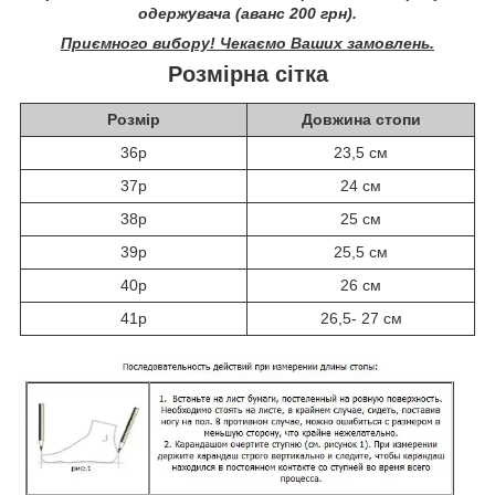
одержувача (аванс 200 грн).
Приємного вибору! Чекаємо Ваших замовлень.
Розмірна сітка
Розмір
Довжина стопи
36р
23,5 см
37р
24 см
38р
25 см
39р
25,5 см
40р
26 см
41р
26,5- 27 см