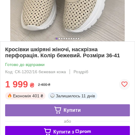
Кросівки шкіряні жіночі, наскрізна
перфорація. Колір бежевий. Розміри 36-41
Готово до відправки
Код: СК-1202/16 бежевая кожа
Роздріб
1 999
₴
2 400 ₴
Економія
401 ₴
Залишилось
11 днів
Купити
або
Купити з