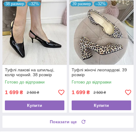
38 размер
–32%
39 размер
–32%
Туфлі лакові на шпильці,
Туфлі жіночі леопардові. 39
колір чорний. 38 розмір
розмір
Готово до відправки
Готово до відправки
1 699
1 699
₴
₴
2 500 ₴
2 500 ₴
Купити
Купити
Показати ще