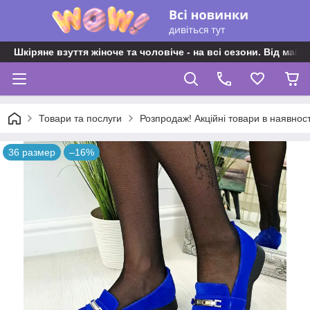
Шкіряне взуття жіноче та чоловіче - на всі сезони. Від майс
Товари та послуги
Розпродаж! Акційні товари в наявност
36 размер
–16%