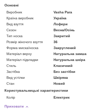
Основні
Виробник
Vasha Para
Країна виробник
Україна
Вид взуття
Лофери
Сезон
Весна/Осінь
Тип носка
Закритий
Розмір жіночого взуття
36
Форма миска/носка
Закруглений
Матеріал верху
Натуральна замша
Матеріал підкладки
Натуральна шкіра
Стиль
Класичний
Застібка
Без застібки
Вид устілки
Шкіряна
Стан
Новий
Користувальницькі характеристики
Колір
Електрик
Приховати