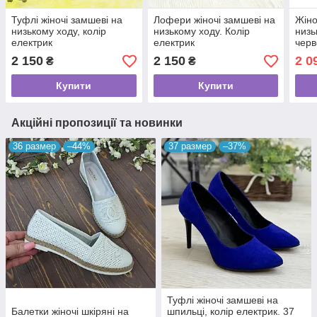
Туфлі жіночі замшеві на
Лофери жіночі замшеві на
Жіно
низькому ходу, колір
низькому ходу. Колір
низь
електрик
електрик
черв
2 150
2 150
2 0
₴
₴
Купити
Купити
Акційні пропозиції та новинки
36 размер
–44%
37 размер
–37%
Туфлі жіночі замшеві на
Балетки жіночі шкіряні на
шпильці, колір електрик. 37