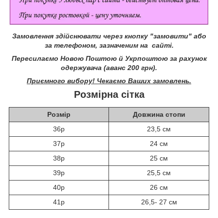
Замовлення здійснювати через кнопку "замовити" або
за телефоном, зазначеним на сайті.
Пересилаємо Новою Поштою й Укрпоштою за рахунок
одержувача (аванс 200 грн).
Приємного вибору! Чекаємо Ваших замовлень.
Розмірна сітка
Розмір
Довжина стопи
36р
23,5 см
37р
24 см
38р
25 см
39р
25,5 см
40р
26 см
41р
26,5- 27 см