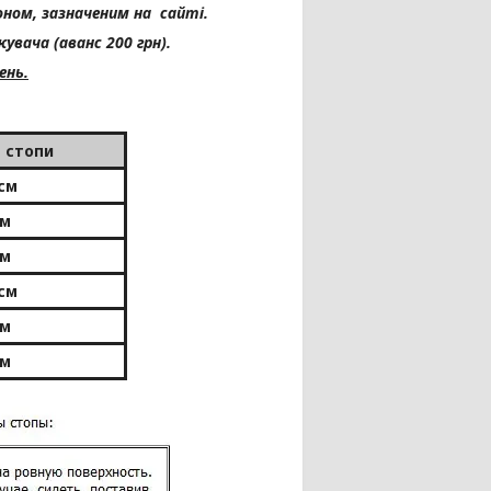
ном, зазначеним на сайті.
вача (аванс 200 грн).
ень.
 стопи
 см
см
см
 см
см
см