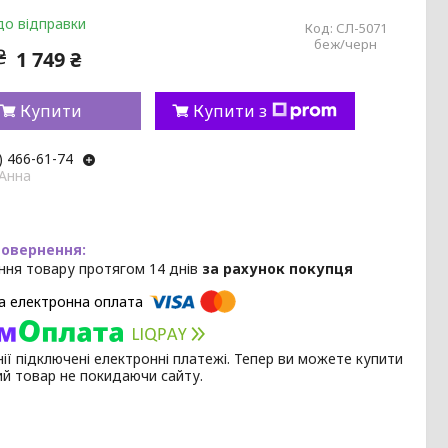
до відправки
Код:
СЛ-5071
беж/черн
₴
1 749 ₴
Купити
Купити з
) 466-61-74
 Анна
ння товару протягом 14 днів
за рахунок покупця
ії підключені електронні платежі. Тепер ви можете купити
ий товар не покидаючи сайту.