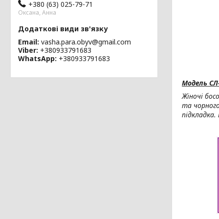
+380 (63) 025-79-71
Оксана, Анна
Email
vasha.para.obyv@gmail.com
Viber
+380933791683
WhatsApp
+380933791683
Модель СЛ
Жіночі бос
та чорного
підкладка.