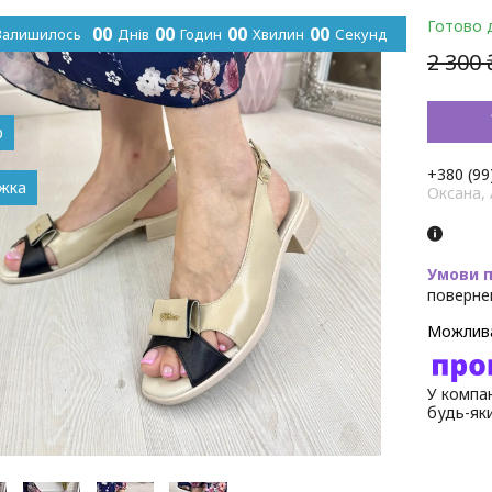
Готово 
0
0
0
0
0
0
0
0
Залишилось
Днів
Годин
Хвилин
Секунд
2 300 
р
+380 (99
Оксана,
поверне
У компан
будь-як