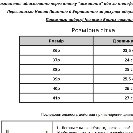
амовлення здійснювати через кнопку "замовити" або за телефо
Пересилаємо Новою Поштою й Укрпоштою за рахунок одержу
Приємного вибору! Чекаємо Ваших замовл
Розмірна сітка
Розмір
Довжина
36р
23,5
37р
24 
38р
25 
39р
25,5
40р
26 
41р
27 