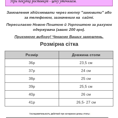
Замовлення здійснювати через кнопку "замовити" або
за телефоном, зазначеним на сайті.
Пересилаємо Новою Поштою й Укрпоштою за рахунок
одержувача (аванс 200 грн).
Приємного вибору! Чекаємо Ваших замовлень.
Розмірна сітка
Розмір
Довжина стопи
36р
23,5 см
37р
24 см
38р
25 см
39р
25,5 см
40р
26 см
41р
26,5- 27 см