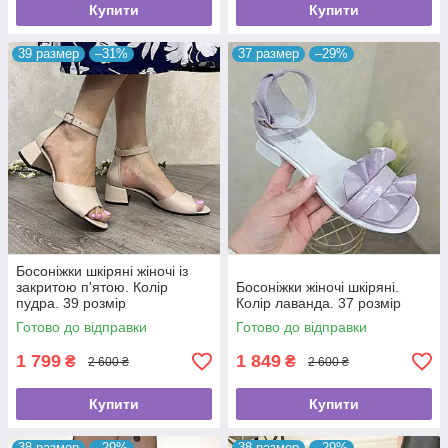
Купити
Купити
39 размер
–31%
37 размер
–29%
Босоніжки шкіряні жіночі із
закритою п'ятою. Колір
Босоніжки жіночі шкіряні.
пудра. 39 розмір
Колір лаванда. 37 розмір
Готово до відправки
Готово до відправки
1 799
1 849
₴
₴
2 600 ₴
2 600 ₴
Купити
Купити
38 размер
–29%
38 размер
–29%