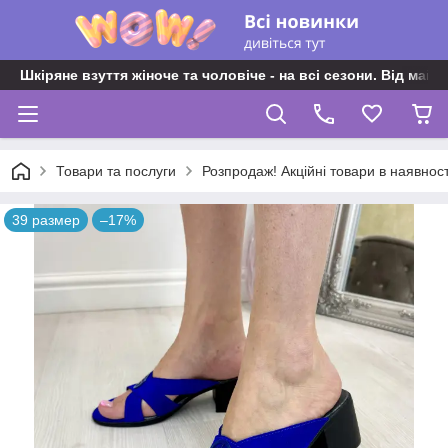
Шкіряне взуття жіноче та чоловіче - на всі сезони. Від майс
Товари та послуги
Розпродаж! Акційні товари в наявност
39 размер
–17%