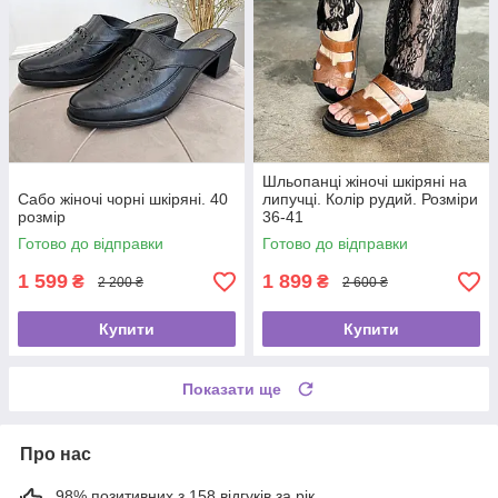
Шльопанці жіночі шкіряні на
Сабо жіночі чорні шкіряні. 40
липучці. Колір рудий. Розміри
розмір
36-41
Готово до відправки
Готово до відправки
1 599
1 899
₴
₴
2 200 ₴
2 600 ₴
Купити
Купити
Показати ще
Про нас
98% позитивних з 158 відгуків за рік