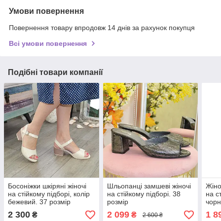
Умови повернення
Повернення товару впродовж 14 днів за рахунок покупця
Всі умови повернення
Подібні товари компанії
Босоніжки шкіряні жіночі
Шльопанці замшеві жіночі
Жіно
на стійкому підборі, колір
на стійкому підборі. 38
на с
бежевий. 37 розмір
розмір
чорн
2 300
2 099
1 8
₴
₴
2 600 ₴