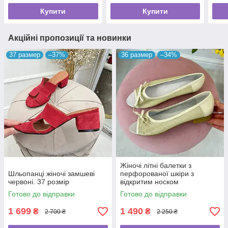
Купити
Купити
Акційні пропозиції та новинки
37 размер
–37%
36 размер
–34%
Жіночі літні балетки з
Шльопанці жіночі замшеві
перфорованої шкіри з
червоні. 37 розмір
відкритим носком
Готово до відправки
Готово до відправки
1 699
1 490
₴
₴
2 700 ₴
2 250 ₴