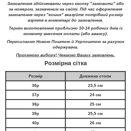
Замовлення здійснювати через кнопку "замовити" або
за номером, зазначеним на сайті.
Під час оформлення
замовлення через "кошик" вказуйте потрібний розмір
взуття в коментарі до замовлення.
Термін виготовлення приблизно 10-14 робочих днів із
моменту внесення оплати (або авансу).
Пересилаємо Новою Поштою й Укрпоштою за рахунок
одержувача.
Приємного вибору! Чекаємо Ваших замовлень.
Розмірна сітка
Розмір
Довжина стопи
36р
23,5 см
37р
24 см
38р
25 см
39р
25,5 см
40р
26 см