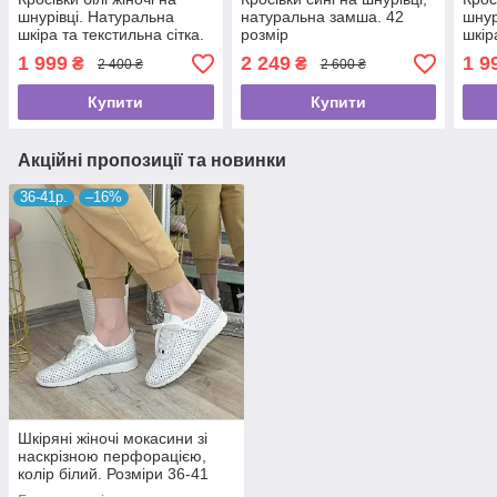
шнурівці. Натуральна
натуральна замша. 42
шнур
шкіра та текстильна сітка.
розмір
шкір
39 розмір
1 999
2 249
1 9
₴
₴
2 400 ₴
2 600 ₴
Купити
Купити
Акційні пропозиції та новинки
36-41р.
–16%
Шкіряні жіночі мокасини зі
наскрізною перфорацією,
колір білий. Розміри 36-41