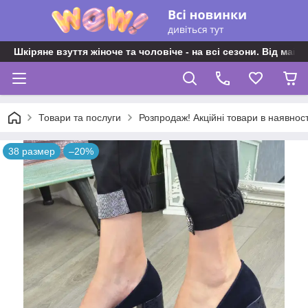
Шкіряне взуття жіноче та чоловіче - на всі сезони. Від майс
Товари та послуги
Розпродаж! Акційні товари в наявност
38 размер
–20%