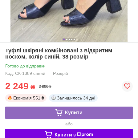
Туфлі шкіряні комбіновані з відкритим
носком, колір синій. 38 розмір
Готово до відправки
Код: СК-1389 синий
Роздріб
2 249
₴
2 800 ₴
Економія
551 ₴
Залишилось
34 дні
Купити
або
Купити з