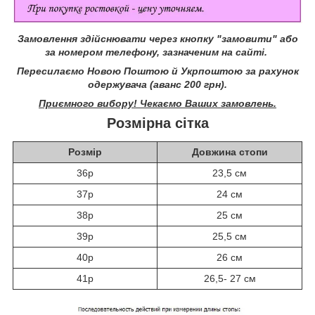
Замовлення здійснювати через кнопку "замовити" або
за номером телефону, зазначеним на сайті.
Пересилаємо Новою Поштою й Укрпоштою за рахунок
одержувача (аванс 200 грн).
Приємного вибору! Чекаємо Ваших замовлень.
Розмірна сітка
Розмір
Довжина стопи
36р
23,5 см
37р
24 см
38р
25 см
39р
25,5 см
40р
26 см
41р
26,5- 27 см