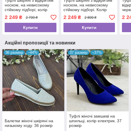
Туфлі шкіряні з відкритим
Туфлі шкіряні з відкритим
Туфл
носком, на невисокому
носком, на невисокому
відк
стійкому підборі, колір
стійкому підборі. Колір
черв
блакитний. 40 розмір
білий. 37 розмір
2 249
2 249
2 2
₴
₴
2 700 ₴
2 800 ₴
Купити
Купити
Акційні пропозиції та новинки
36 размер
–44%
37 размер
–37%
Туфлі жіночі замшеві на
Балетки жіночі шкіряні на
шпильці, колір електрик. 37
низькому ходу. 36 розмір
розмір