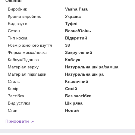
Основні
Виробник
Vasha Para
Країна виробник
Україна
Вид взуття
Туфлі
Сезон
Весна/Осінь
Тип носка
Відкритий
Розмір жіночого взуття
38
Форма миска/носка
Закруглений
Каблук/Підошва
Каблук
Матеріал верху
Натуральна шкіра/замша
Матеріал підкладки
Натуральна шкіра
Стиль
Класичний
Колір
Синій
Застібка
Без застібки
Вид устілки
Шкіряна
Стан
Новий
Приховати