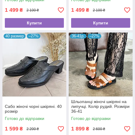
1 499
1 499
₴
₴
2 100 ₴
2 100 ₴
Купити
Купити
40 размер
–27%
36-41р.
–27%
Шльопанці жіночі шкіряні на
Сабо жіночі чорні шкіряні. 40
липучці. Колір рудий. Розміри
розмір
36-41
Готово до відправки
Готово до відправки
1 599
1 899
₴
₴
2 200 ₴
2 600 ₴