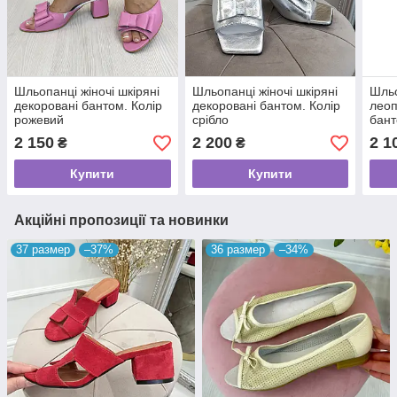
Шльопанці жіночі шкіряні
Шльопанці жіночі шкіряні
Шльо
декоровані бантом. Колір
декоровані бантом. Колір
леоп
рожевий
срібло
бан
2 150
2 200
2 1
₴
₴
Купити
Купити
Акційні пропозиції та новинки
37 размер
–37%
36 размер
–34%