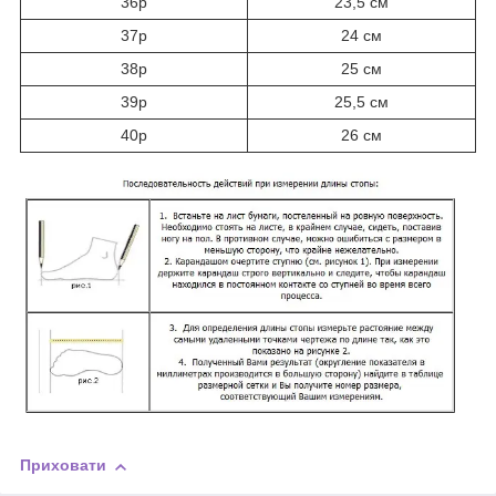
36р
23,5 см
37р
24 см
38р
25 см
39р
25,5 см
40р
26 см
Приховати