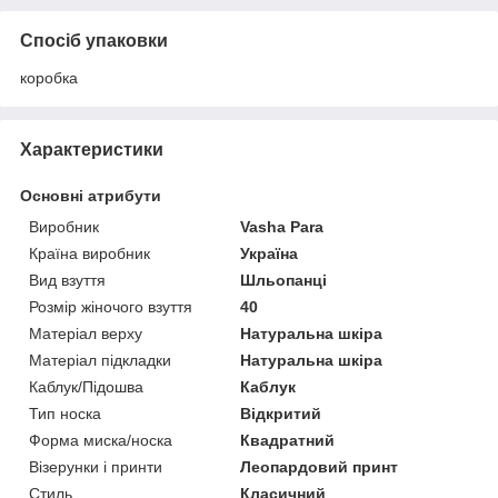
Спосіб упаковки
коробка
Характеристики
Основні атрибути
Виробник
Vasha Para
Країна виробник
Україна
Вид взуття
Шльопанці
Розмір жіночого взуття
40
Матеріал верху
Натуральна шкіра
Матеріал підкладки
Натуральна шкіра
Каблук/Підошва
Каблук
Тип носка
Відкритий
Форма миска/носка
Квадратний
Візерунки і принти
Леопардовий принт
Стиль
Класичний