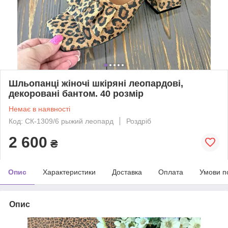
Шльопанці жіночі шкіряні леопардові,
декоровані бантом. 40 розмір
Немає в наявності
Код: СК-1309/6 рыжий леопард
Роздріб
2 600
₴
Опис
Характеристики
Доставка
Оплата
Умови п
Опис