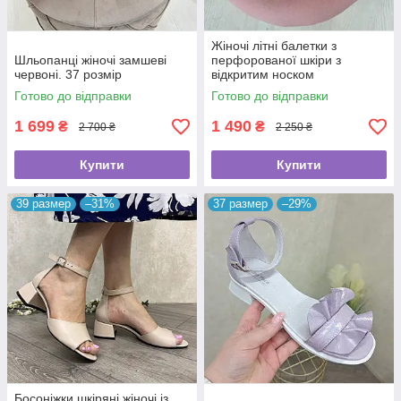
Жіночі літні балетки з
Шльопанці жіночі замшеві
перфорованої шкіри з
червоні. 37 розмір
відкритим носком
Готово до відправки
Готово до відправки
1 699
1 490
₴
₴
2 700 ₴
2 250 ₴
Купити
Купити
39 размер
–31%
37 размер
–29%
Босоніжки шкіряні жіночі із