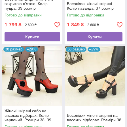
закритою п'ятою. Колір
Босоніжки жіночі шкіряні.
пудра. 39 розмір
Колір лаванда. 37 розмір
Готово до відправки
Готово до відправки
1 799
1 849
₴
₴
2 600 ₴
2 600 ₴
Купити
Купити
38 размер
–29%
38 размер
–29%
Жіночі шкіряні сабо на
високих підборах. Колір
Босоніжки жіночі шкіряні на
червоний. Розміри 38, 39
високих підборах. Розміри 38
Готово до відправки
Готово до відправки