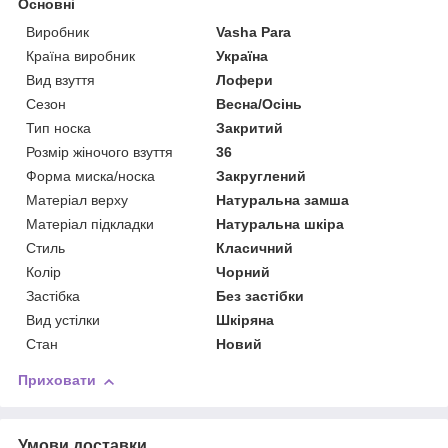
Основні
Виробник
Vasha Para
Країна виробник
Україна
Вид взуття
Лофери
Сезон
Весна/Осінь
Тип носка
Закритий
Розмір жіночого взуття
36
Форма миска/носка
Закруглений
Матеріал верху
Натуральна замша
Матеріал підкладки
Натуральна шкіра
Стиль
Класичний
Колір
Чорний
Застібка
Без застібки
Вид устілки
Шкіряна
Стан
Новий
Приховати
Умови доставки