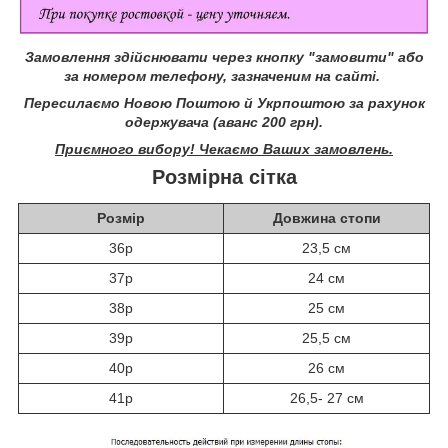
Замовлення здійснювати через кнопку "замовити" або
за номером телефону, зазначеним на сайті.
Пересилаємо Новою Поштою й Укрпоштою за рахунок
одержувача (аванс 200 грн).
Приємного вибору! Чекаємо Ваших замовлень.
Розмірна сітка
Розмір
Довжина стопи
36р
23,5 см
37р
24 см
38р
25 см
39р
25,5 см
40р
26 см
41р
26,5- 27 см