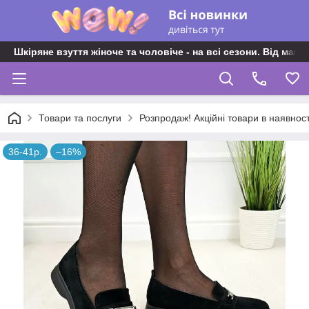
Шкіряне взуття жіноче та чоловіче - на всі сезони. Від майс
Товари та послуги
Розпродаж! Акційні товари в наявност
36-41р.
–16%