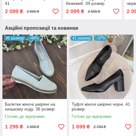
41
бежевий. 39 розмір
черв
2 099
2 099
2 0
₴
₴
2 500 ₴
2 500 ₴
Акційні пропозиції та новинки
36 размер
–44%
41 размер
–37%
Балетки жіночі шкіряні на
Туфлі жіночі шкіряні чорні. 41
низькому ходу. 36 розмір
розмір
Готово до відправки
Готово до відправки
1 299
1 699
₴
₴
2 300 ₴
2 700 ₴