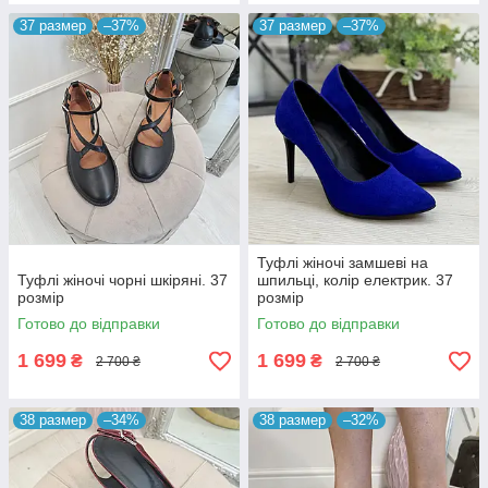
37 размер
–37%
37 размер
–37%
Туфлі жіночі замшеві на
Туфлі жіночі чорні шкіряні. 37
шпильці, колір електрик. 37
розмір
розмір
Готово до відправки
Готово до відправки
1 699
1 699
₴
₴
2 700 ₴
2 700 ₴
38 размер
–34%
38 размер
–32%