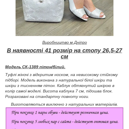
Виробництво м.Дніпро
В наявності 41 розмір на стопу 26,5-27
см
Модель СК-1389 пітон/білий.
Туфлі жіночі з відкритим носком, на невисокому стійкому
підборі. Модель виконана з натуральної білої шкіри та
шкіри з тисненням пітон. Каблук обтягнутий шкірою в
колір самої моделі. Висота каблука 7 см, підошва блок.
Розраховані на стандартну повноту ноги.
Виготовляються виключно з натуральних матеріалів.