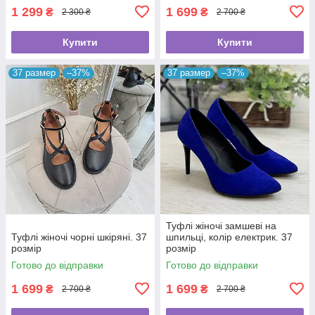
1 299
1 699
₴
₴
2 300 ₴
2 700 ₴
Купити
Купити
37 размер
–37%
37 размер
–37%
Туфлі жіночі замшеві на
Туфлі жіночі чорні шкіряні. 37
шпильці, колір електрик. 37
розмір
розмір
Готово до відправки
Готово до відправки
1 699
1 699
₴
₴
2 700 ₴
2 700 ₴