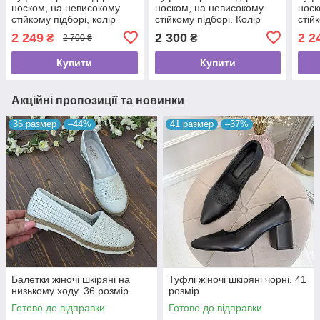
носком, на невисокому
носком, на невисокому
носк
стійкому підборі, колір
стійкому підборі. Колір
стій
блакитний. 40 розмір
білий
біли
2 249
2 300
2 2
₴
₴
2 700 ₴
Купити
Купити
Акційні пропозиції та новинки
36 размер
–44%
41 размер
–37%
Балетки жіночі шкіряні на
Туфлі жіночі шкіряні чорні. 41
низькому ходу. 36 розмір
розмір
Готово до відправки
Готово до відправки