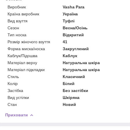
Виробник
Vasha Para
Країна виробник
Україна
Вид взуття
Туфлі
Сезон
Весна/Осінь
Тип носка
Відкритий
Розмір жіночого взуття
41
Форма миска/носка
Закруглений
Каблук/Підошва
Каблук
Матеріал верху
Натуральна шкіра
Матеріал підкладки
Натуральна шкіра
Стиль
Класичний
Колір
Білий
Застібка
Без застібки
Вид устілки
Шкіряна
Стан
Новий
Приховати