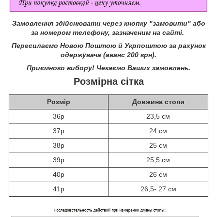
Замовлення здійснювати через кнопку "замовити" або
за номером телефону, зазначеним на сайті.
Пересилаємо Новою Поштою й Укрпоштою за рахунок
одержувача (аванс 200 грн).
Приємного вибору! Чекаємо Ваших замовлень.
Розмірна сітка
Розмір
Довжина стопи
36р
23,5 см
37р
24 см
38р
25 см
39р
25,5 см
40р
26 см
41р
26,5- 27 см