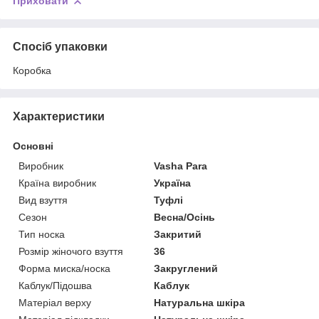
Приховати
Спосіб упаковки
Коробка
Характеристики
Основні
Виробник
Vasha Para
Країна виробник
Україна
Вид взуття
Туфлі
Сезон
Весна/Осінь
Тип носка
Закритий
Розмір жіночого взуття
36
Форма миска/носка
Закруглений
Каблук/Підошва
Каблук
Матеріал верху
Натуральна шкіра