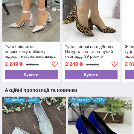
Туфлі жіночі на
Туфлі жіночі на підборах.
Жіно
невисокому стійкому
Натуральна шкіра рудий
туфл
підборі, натуральна шкіра
леопард. 39 розмір
підб
сатин. 39 розмір
2 249
2 249
2 0
₴
₴
2 800 ₴
2 700 ₴
Купити
Купити
Акційні пропозиції та новинки
36 размер
–44%
37 размер
–37%