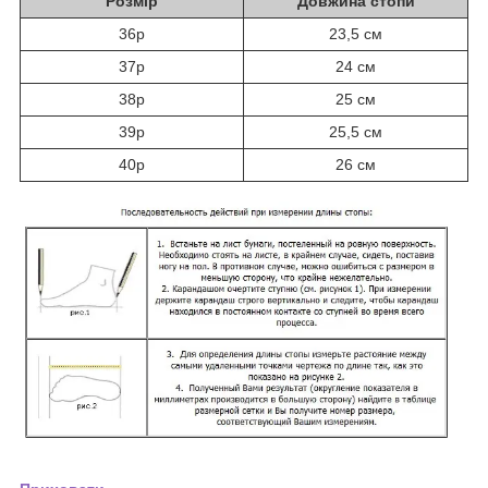
Розмір
Довжина стопи
36р
23,5 см
37р
24 см
38р
25 см
39р
25,5 см
40р
26 см