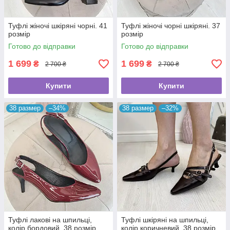
Туфлі жіночі шкіряні чорні. 41
Туфлі жіночі чорні шкіряні. 37
розмір
розмір
Готово до відправки
Готово до відправки
1 699
1 699
₴
₴
2 700 ₴
2 700 ₴
Купити
Купити
38 размер
–34%
38 размер
–32%
Туфлі лакові на шпильці,
Туфлі шкіряні на шпильці,
колір бордовий. 38 розмір
колір коричневий. 38 розмір