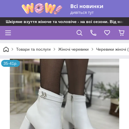
Шкіряне взуття жіноче та чоловіче - на всі сезони. Від майс
Товари та послуги
Жіночі черевики
Черевики жіночі 
35-41р.