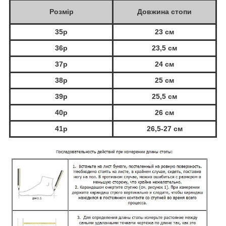
Розмір
Довжина стопи
35р
23 см
36р
23,5 см
37р
24 см
38р
25 см
39р
25,5 см
40р
26 см
41р
26,5-27 см