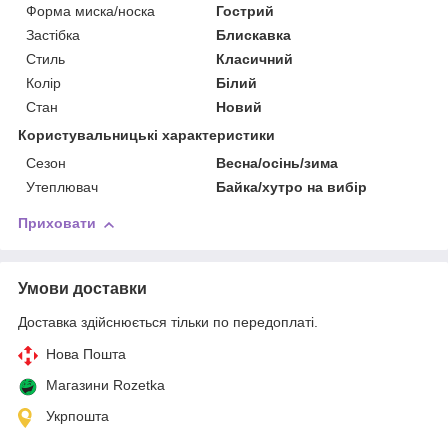
Форма миска/носка
Гострий
Застібка
Блискавка
Стиль
Класичний
Колір
Білий
Стан
Новий
Користувальницькі характеристики
Сезон
Весна/осінь/зима
Утеплювач
Байка/хутро на вибір
Приховати
Умови доставки
Доставка здійснюється тільки по передоплаті.
Нова Пошта
Магазини Rozetka
Укрпошта