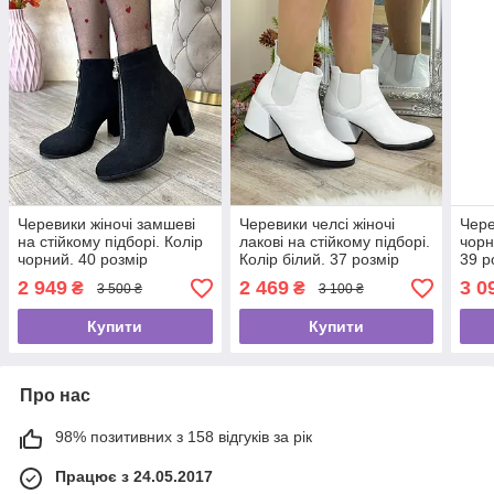
Черевики жіночі замшеві
Черевики челсі жіночі
Чере
на стійкому підборі. Колір
лакові на стійкому підборі.
чорн
чорний. 40 розмір
Колір білий. 37 розмір
39 р
2 949
2 469
3 0
₴
₴
3 500 ₴
3 100 ₴
Купити
Купити
Про нас
98% позитивних з 158 відгуків за рік
Працює з 24.05.2017