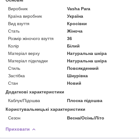
Виробник
Vasha Para
Країна виробник
Україна
Вид взуття
Кросівки
Стать
Жіноча
Розмір жіночого взуття
36
Колір
Білий
Матеріал верху
Натуральна шкіра
Матеріал підкладки
Натуральна шкіра
Стиль
Повсякденний
Застібка
Шнурівка
Стан
Новий
Додаткові характеристики
Каблук/Підошва
Плоска підошва
Користувальницькі характеристики
Сезон
Весна/Осінь/Літо
Приховати