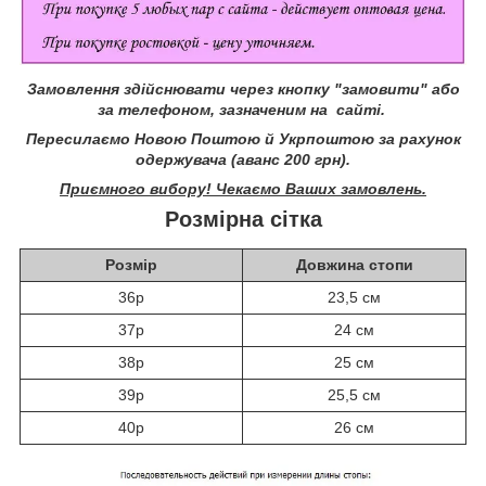
Замовлення здійснювати через кнопку "замовити" або
за телефоном, зазначеним на сайті.
Пересилаємо Новою Поштою й Укрпоштою за рахунок
одержувача (аванс 200 грн).
Приємного вибору! Чекаємо Ваших замовлень.
Розмірна сітка
Розмір
Довжина стопи
36р
23,5 см
37р
24 см
38р
25 см
39р
25,5 см
40р
26 см