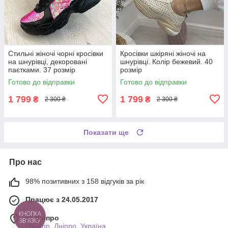
Стильні жіночі чорні кросівки
Кросівки шкіряні жіночі на
на шнурівці, декоровані
шнурівці. Колір бежевий. 40
паєтками. 37 розмір
розмір
Готово до відправки
Готово до відправки
1 799
1 799
₴
₴
2 300 ₴
2 300 ₴
Показати ще
Про нас
98% позитивних з 158 відгуків за рік
Працює з 24.05.2017
м. Дніпро
КНОПКА
ЗВ'ЯЗКУ
г.Днепр, Дніпро, Україна