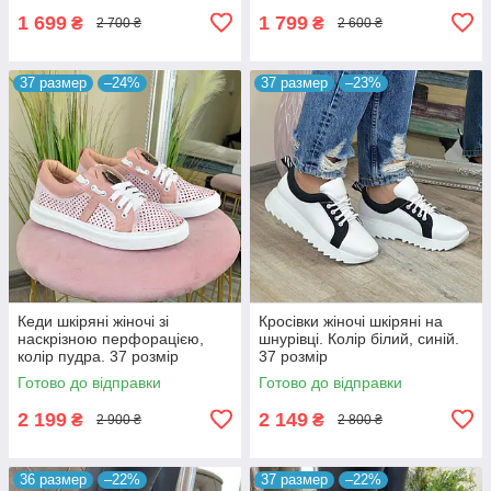
1 699
1 799
₴
₴
2 700 ₴
2 600 ₴
37 размер
–24%
37 размер
–23%
Кеди шкіряні жіночі зі
Кросівки жіночі шкіряні на
наскрізною перфорацією,
шнурівці. Колір білий, синій.
колір пудра. 37 розмір
37 розмір
Готово до відправки
Готово до відправки
2 199
2 149
₴
₴
2 900 ₴
2 800 ₴
36 размер
–22%
37 размер
–22%