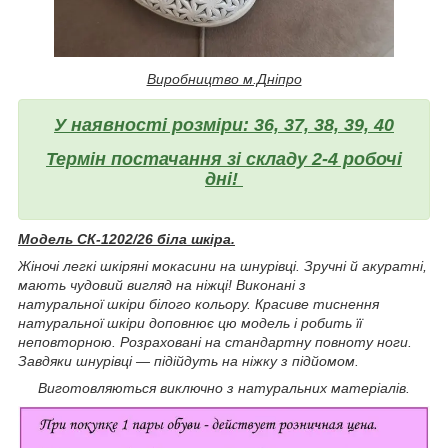
Виробництво м.Дніпро
У наявності розміри: 36, 37, 38, 39, 40
Термін постачання зі складу 2-4 робочі
дні!
Модель СК-1202/26 біла шкіра.
Жіночі легкі шкіряні мокасини на шнурівці. Зручні й акуратні,
мають чудовий вигляд на ніжці! Виконані з
натуральної шкіри білого кольору. Красиве тиснення
натуральної шкіри доповнює цю модель і робить її
неповторною. Розраховані на стандартну повноту ноги.
Завдяки шнурівці — підійдуть на ніжку з підйомом.
Виготовляються виключно з натуральних матеріалів.