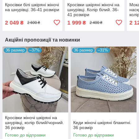
Кросівки білі шкіряні жіночі
Кросівки шкіряні жіночі на
Мока
на шнурівці. 36-41 розміри
шнурівці. Колір білий. 36-
наск
41 розміри
колі
2 049
1 999
2 1
₴
₴
2 600 ₴
2 400 ₴
Акційні пропозиції та новинки
36 размер
–37%
36 размер
–31%
Кросівки жіночі шкіряні на
шнурівці, колір білий/чорний.
Кеди жіночі шкіряні блакитні.
36 розмір
36 розмір
Готово до відправки
Готово до відправки