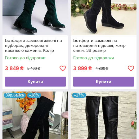
Ботфорти замшеві жіночі на
Ботфорти замшеві на
підборах, декоровані
потовщеній підошві, колір
накаткою каменів. Колір
синій. 38 розмір
зелений. 38 розмір
Готово до відправки
Готово до відправки
3 849
3 899
₴
₴
5 400 ₴
4 800 ₴
Купити
Купити
39р,байка
–18%
–17%