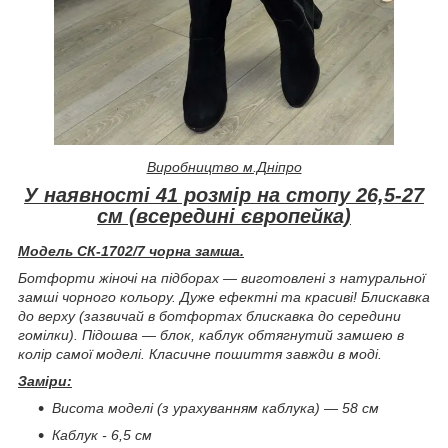
Виробництво м.Дніпро
У наявності 41 розмір на стопу 26,5-27
см (всередині європейка)
Модель СК-1702/7 чорна замша.
Ботфорти жіночі на підборах — виготовлені з натуральної
замші чорного кольору. Дуже ефектні та красиві! Блискавка
до верху (зазвичай в ботфортах блискавка до середини
гомілки). Підошва — блок, каблук обтягнутий замшею в
колір самої моделі. Класичне пошиття завжди в моді.
Заміри:
Висота моделі (з урахуванням каблука) — 58 см
Каблук - 6,5 см