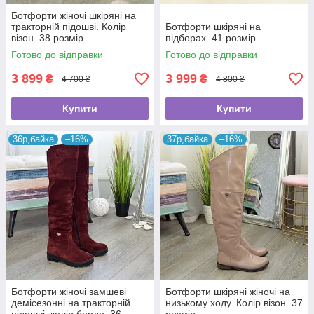
Ботфорти жіночі шкіряні на
тракторній підошві. Колір
Ботфорти шкіряні на
візон. 38 розмір
підборах. 41 розмір
Готово до відправки
Готово до відправки
3 899
3 999
₴
₴
4 700 ₴
4 800 ₴
Купити
Купити
36р,байка
–16%
37р,байка
–16%
Ботфорти жіночі замшеві
Ботфорти шкіряні жіночі на
демісезонні на тракторній
низькому ходу. Колір візон. 37