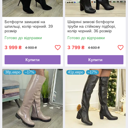
Ботфорти замшеві на
Шкіряні зимові ботфорти
шпильці, колір чорний. 39
труби на стійкому підборі,
розмір
колір чорний. 36 розмір
Готово до відправки
Готово до відправки
3 999
3 799
₴
₴
4 900 ₴
4 600 ₴
Купити
Купити
38р,евро
–17%
41р,евро
–17%