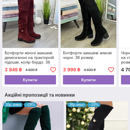
Ботфорти жіночі замшеві
Ботфорти замшеві зимові
Чорн
демісезонні на тракторній
чорні. 38 розмір
на с
підошві, колір бордо. 36
розм
розмір
3 849
3 999
4 7
₴
₴
4 600 ₴
4 600 ₴
Купити
Купити
Акційні пропозиції та новинки
38р,зима
–29%
38р,евро
–19%