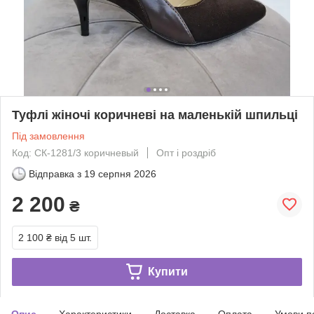
Туфлі жіночі коричневі на маленькій шпильці
Під замовлення
Код: СК-1281/3 коричневый
Опт і роздріб
Відправка з
19 серпня 2026
2 200
₴
2 100 ₴
від 5 шт.
Купити
Опис
Характеристики
Доставка
Оплата
Умови п