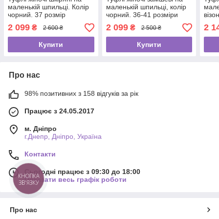
маленькій шпильці. Колір
маленькій шпильці, колір
мале
чорний. 37 розмір
чорний. 36-41 розміри
візо
2 099
2 099
2 1
₴
₴
2 600 ₴
2 500 ₴
Купити
Купити
Про нас
98% позитивних з 158 відгуків за рік
Працює з 24.05.2017
м. Дніпро
г.Днепр, Дніпро, Україна
Контакти
Сьогодні працює з 09:30 до 18:00
КНОПКА
Показати весь графік роботи
ЗВ'ЯЗКУ
Про нас