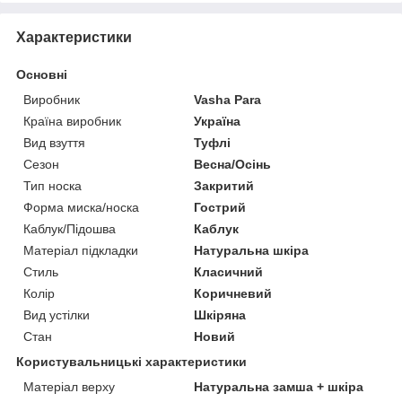
Характеристики
Основні
Виробник
Vasha Para
Країна виробник
Україна
Вид взуття
Туфлі
Сезон
Весна/Осінь
Тип носка
Закритий
Форма миска/носка
Гострий
Каблук/Підошва
Каблук
Матеріал підкладки
Натуральна шкіра
Стиль
Класичний
Колір
Коричневий
Вид устілки
Шкіряна
Стан
Новий
Користувальницькі характеристики
Матеріал верху
Натуральна замша + шкіра