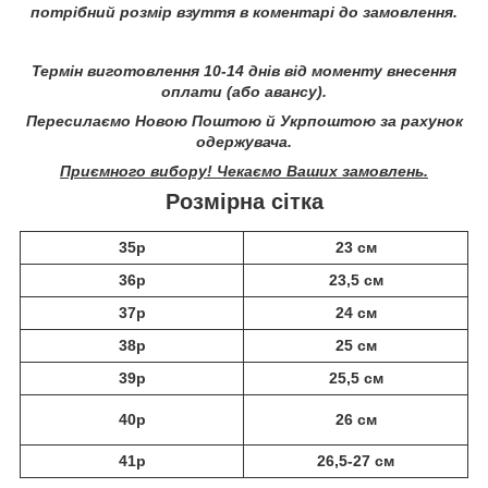
потрібний розмір взуття в коментарі до замовлення.
Термін виготовлення 10-14 днів від моменту внесення
оплати (або авансу).
Пересилаємо Новою Поштою й Укрпоштою за рахунок
одержувача.
Приємного вибору! Чекаємо Ваших замовлень.
Розмірна сітка
35р
23 см
36р
23,5 см
37р
24 см
38р
25 см
39р
25,5 см
40р
26 см
41р
26,5-27 см