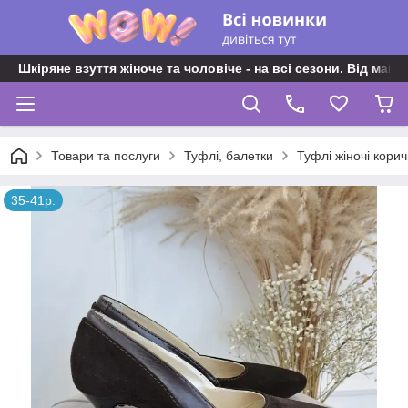
Шкіряне взуття жіноче та чоловіче - на всі сезони. Від майс
Товари та послуги
Туфлі, балетки
Туфлі жіночі кори
35-41р.