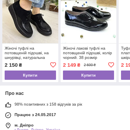
Жіночі туфлі на
Жіночі лакові туфлі на
Туфл
потовщеній підошві, на
потовщеній підошві, колір
плат
шнурівці, натуральна
чорний. 38 розмір
шкір
замша та лак пітон
2 150
2 149
2 1
₴
₴
2 600 ₴
Купити
Купити
Про нас
98% позитивних з 158 відгуків за рік
Працює з 24.05.2017
м. Дніпро
г.Днепр, Дніпро, Україна