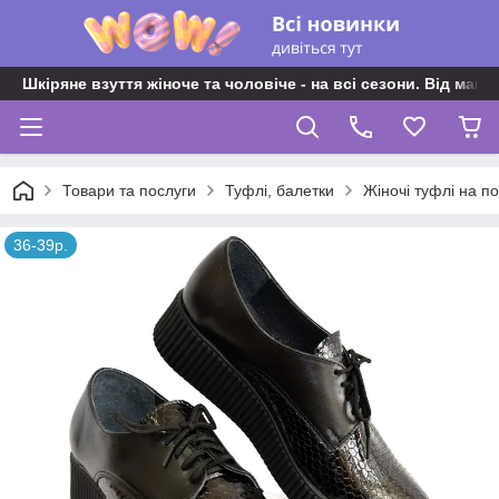
Шкіряне взуття жіноче та чоловіче - на всі сезони. Від майс
Товари та послуги
Туфлі, балетки
Жіночі туфлі на по
36-39р.