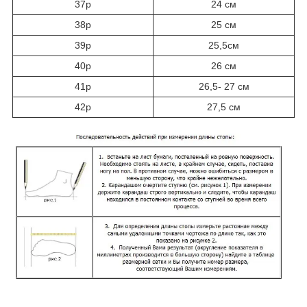
37р
24 см
38р
25 см
39р
25,5см
40р
26 см
41р
26,5- 27 см
42р
27,5 см