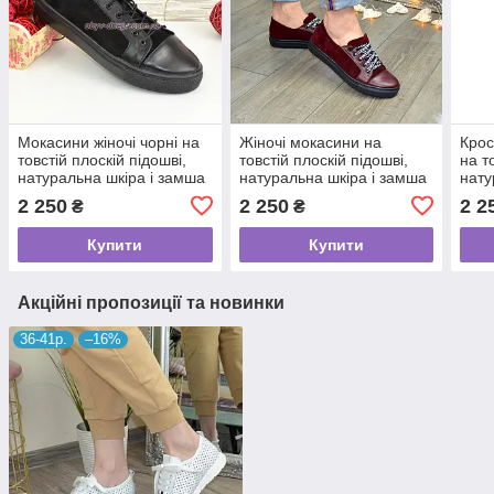
Мокасини жіночі чорні на
Жіночі мокасини на
Крос
товстій плоскій підошві,
товстій плоскій підошві,
на т
натуральна шкіра і замша
натуральна шкіра і замша
нату
бордового кольору
2 250
2 250
2 2
₴
₴
Купити
Купити
Акційні пропозиції та новинки
36-41р.
–16%