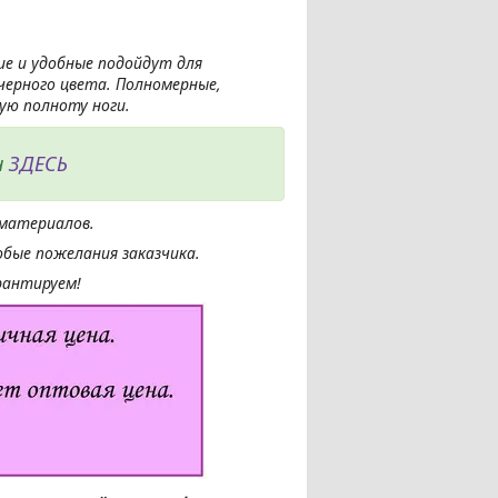
ие и удобные подойдут для
черного цвета. Полномерные,
ю полноту ноги.
н
ЗДЕСЬ
материалов.
бые пожелания заказчика.
рантируем!