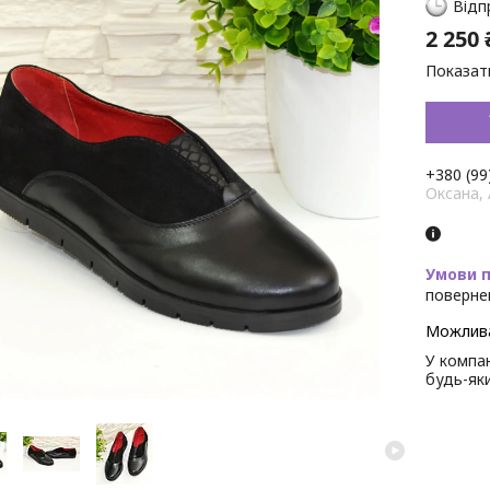
Відп
2 250 
Показати
+380 (99
Оксана,
поверне
У компан
будь-як