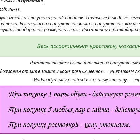
-1254/1 шкіра/замш.
яд: 36-41.
фли-мокасины на утолщенной подошве. Стильные и модные, легк
ой носки. Выполнены из натуральной кожи и натуральной замши 
вуют стандартной размерной сетке. Рассчитаны на стандартну
Весь ассортимент кроссовок, мокаси
Изготавливаются исключительно из натуральных 
Возможен отшив в замше и коже разных цветов ― учитываем лю
Индивидуальный подход к каждому клиенту ― га