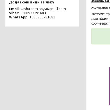
Модель СК
Розмірний р
Email
vasha.para.obyv@gmail.com
Viber
+380933791683
Женские ту
WhatsApp
+380933791683
повседневн
соответст