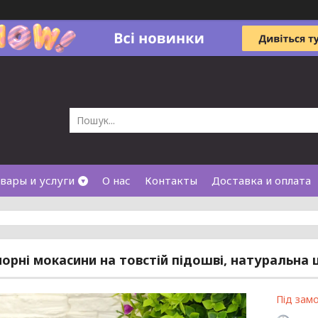
вары и услуги
О нас
Контакты
Доставка и оплата
чорні мокасини на товстій підошві, натуральна 
Під зам