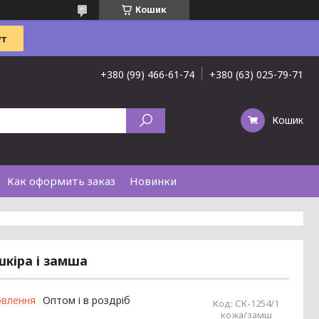
Кошик
+380 (99) 466-61-74
+380 (63) 025-79-71
Кошик
Как оформить заказ
Новинки
шкіра і замша
овлення
Оптом і в роздріб
Код:
СК-1254/1
кожа/замш