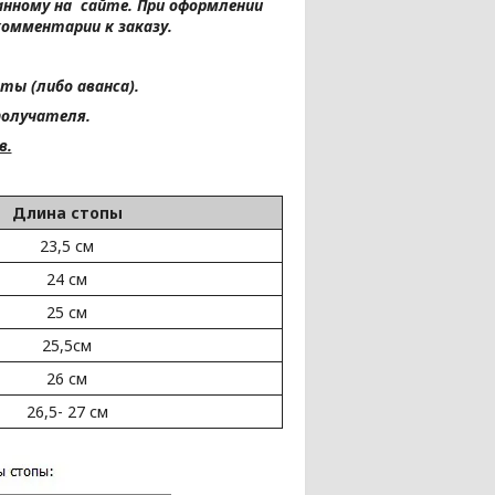
занному на сайте.
При оформлении
комментарии к заказу.
ты (либо аванса).
получателя.
в.
Длина стопы
23,5 см
24 см
25 см
25,5см
26 см
26,5- 27 см