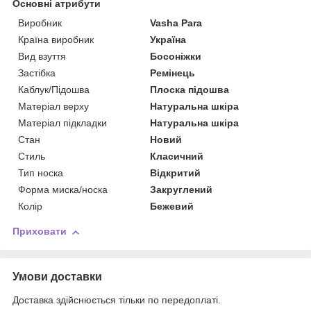
Основні атрибути
Виробник
Vasha Para
Країна виробник
Україна
Вид взуття
Босоніжки
Застібка
Ремінець
Каблук/Підошва
Плоска підошва
Матеріал верху
Натуральна шкіра
Матеріал підкладки
Натуральна шкіра
Стан
Новий
Стиль
Класичний
Тип носка
Відкритий
Форма миска/носка
Закруглений
Колір
Бежевий
Приховати
Умови доставки
Доставка здійснюється тільки по передоплаті.