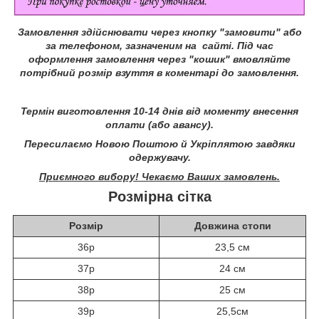
Замовлення здійснювати через кнопку "замовити" або
за телефоном, зазначеним на сайті.
Під час
оформлення замовлення через "кошик" вмовляйте
потрібний розмір взуття в коментарі до замовлення.
Термін виготовлення 10-14 днів від моменту внесення
оплати (або авансу).
Пересилаємо Новою Поштою й Укріплятою завдяки
одержувачу.
Приємного вибору! Чекаємо Ваших замовлень.
Розмірна сітка
Розмір
Довжина стопи
36р
23,5 см
37р
24 см
38р
25 см
39р
25,5см