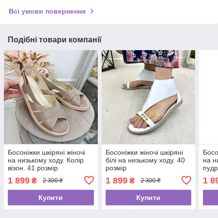
Всі умови повернення
Подібні товари компанії
Босоніжки шкіряні жіночі
Босоніжки жіночі шкіряні
Босо
на низькому ходу. Колір
білі на низькому ходу. 40
на н
візон. 41 розмір
розмір
пудр
1 899
1 899
1 8
₴
₴
2 300 ₴
2 300 ₴
Купити
Купити