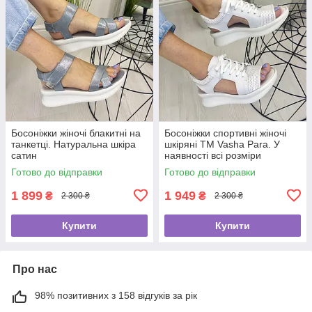
Босоніжки жіночі блакитні на
Босоніжки спортивні жіночі
танкетці. Натуральна шкіра
шкіряні ТМ Vasha Para. У
сатин
наявності всі розміри
Готово до відправки
Готово до відправки
1 899
1 949
₴
₴
2 300 ₴
2 300 ₴
Купити
Купити
Про нас
98% позитивних з 158 відгуків за рік