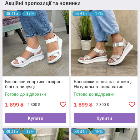
Акційні пропозиції та новинки
36-41р.
–17%
36-41р.
–17%
Босоніжки спортивні шкіряні
Босоніжки жіночі на танкетці.
білі на липучці
Натуральна шкіра сатин
Готово до відправки
Готово до відправки
1 899
1 899
₴
₴
2 300 ₴
2 300 ₴
Купити
Купити
36-41р.
–17%
36-41р.
–15%