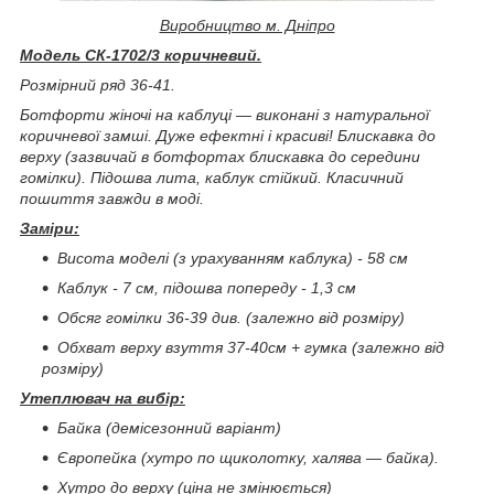
Виробництво м. Дніпро
Модель СК-1702/3 коричневий.
Розмірний ряд 36-41.
Ботфорти жіночі на каблуці ― виконані з натуральної
коричневої замші. Дуже ефектні і красиві! Блискавка до
верху (зазвичай в ботфортах блискавка до середини
гомілки). Підошва лита, каблук стійкий. Класичний
пошиття завжди в моді.
Заміри:
Висота моделі (з урахуванням каблука) - 58 см
Каблук - 7 см, підошва попереду - 1,3 см
Обсяг гомілки 36-39 див. (залежно від розміру)
Обхват верху взуття 37-40см + гумка (залежно від
розміру)
Утеплювач на вибір:
Байка (демісезонний варіант)
Європейка (хутро по щиколотку, халява ― байка).
Хутро до верху (ціна не змінюється)