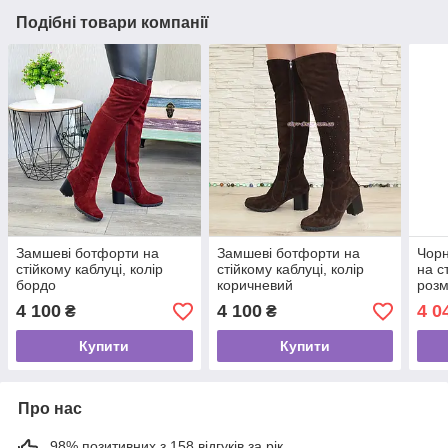
Подібні товари компанії
Замшеві ботфорти на
Замшеві ботфорти на
Чорн
стійкому каблуці, колір
стійкому каблуці, колір
на с
бордо
коричневий
розм
4 100
4 100
4 0
₴
₴
Купити
Купити
Про нас
98% позитивних з 158 відгуків за рік