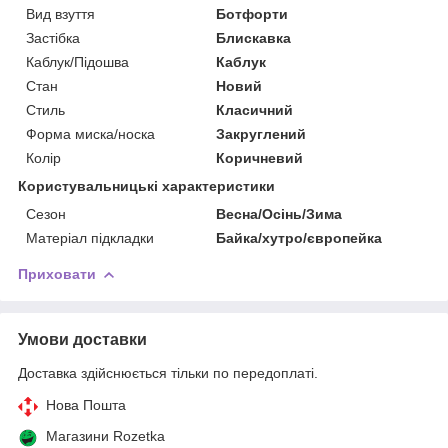
Вид взуття
Ботфорти
Застібка
Блискавка
Каблук/Підошва
Каблук
Стан
Новий
Стиль
Класичний
Форма миска/носка
Закруглений
Колір
Коричневий
Користувальницькі характеристики
Сезон
Весна/Осінь/Зима
Матеріал підкладки
Байка/хутро/європейка
Приховати
Умови доставки
Доставка здійснюється тільки по передоплаті.
Нова Пошта
Магазини Rozetka