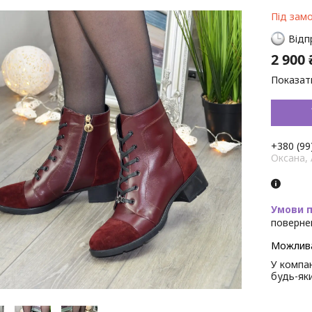
Під зам
Відп
2 900 
Показати
+380 (99
Оксана,
поверне
У компан
будь-як