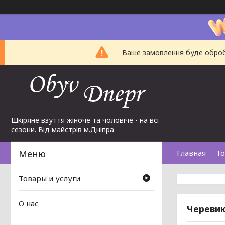
Ваше замовлення буде обробл
Шкіряне взуття жіноче та чоловіче - на всі
сезони. Від майстрів м.Дніпра
Главная
То
Товары и услуги
О нас
Черевик