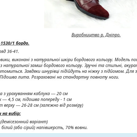
Виробництво р. Дніпро.
1530/1 бордо.
ряд 36-41.
евики, виконані з натуральної шкіри бордового кольору. Модель п
з натуральної замші бордового кольору. Зручні та стильні, акур
втомиться. Завдяки шнурівці підійдуть на ніжку з підйомом. Для 
 Підошва лита. Розраховані на стандартну повноту ноги.
а з урахуванням каблука ― 20 см
 ― 4,5 см, підошва попереду - 1 см
 верху ― 26-28 см (залежно від розміру)
на вибір:
 (демісезонний варіант)
 білий (або сірий) напівшерсть, 70% вовни.