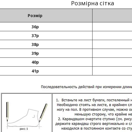
Розмірна сітка
Розмір
36р
37р
38р
39р
40р
41р