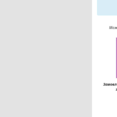
Можл
Замовле