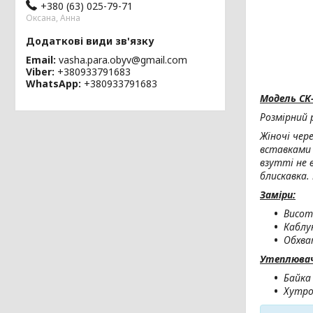
+380 (63) 025-79-71
Оксана, Анна
Email
vasha.para.obyv@gmail.com
Viber
+380933791683
WhatsApp
+380933791683
Модель СК-
Розмірний 
Жіночі чер
вставками 
взутті не 
блискавка.
Заміри:
Висот
Каблук
Обхват
Утеплювач 
Байка
Хутро