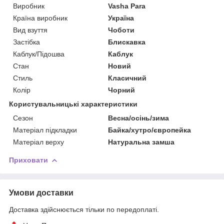
Виробник
Vasha Para
Країна виробник
Україна
Вид взуття
Чоботи
Застібка
Блискавка
Каблук/Підошва
Каблук
Стан
Новий
Стиль
Класичний
Колір
Чорний
Користувальницькі характеристики
Сезон
Весна/осінь/зима
Матеріал підкладки
Байка/хутро/європейка
Матеріал верху
Натуральна замша
Приховати
Умови доставки
Доставка здійснюється тільки по передоплаті.