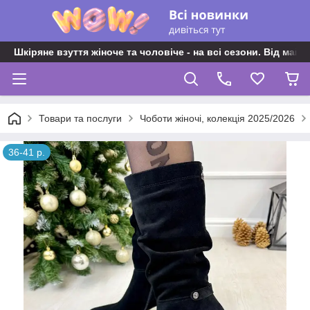
Шкіряне взуття жіноче та чоловіче - на всі сезони. Від майс
Товари та послуги
Чоботи жіночі, колекція 2025/2026
36-41 р.