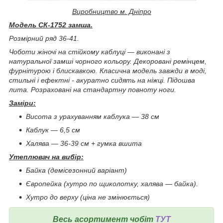
Виробництво м. Дніпро
Модель СК-1752 замша.
Розмірний ряд 36-41.
Чоботи жіночі на стійкому каблуці ― виконані з
натуральної замші чорного кольору. Декоровані ремінцем,
фурнітурою і блискавкою. Класична модель завжди в моді,
стильні і ефектні - акуратно сидять на ніжці. Підошва
лита. Розраховані на стандартну повноту ноги.
Заміри:
Висота з урахуванням каблука ― 38 см
Каблук ― 6,5 см
Халява ― 36-39 см + гумка вшита
Утеплювач на вибір:
Байка (демісезонний варіант)
Європейка (хутро по щиколотку, халява ― байка).
Хутро до верху (ціна не змінюється)
Весь асортимент чобіт
ТУТ