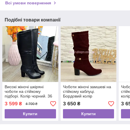
Всі умови повернення
Подібні товари компанії
Високі жіночі шкіряні
Чоботи жіночі замшеві на
Чобо
чоботи на стійкому
стійкому каблуці.
стій
підборі. Колір чорний. 36
Бордовий колір
колі
розмір
3 599
3 650
3 6
₴
₴
4 700 ₴
Купити
Купити