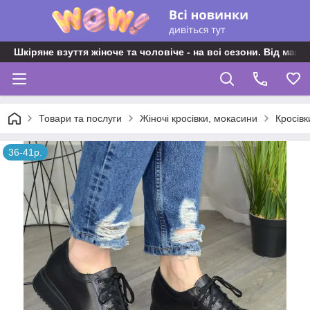
Шкіряне взуття жіноче та чоловіче - на всі сезони. Від майс
Товари та послуги
Жіночі кросівки, мокасини
Кросівк
36-41р.