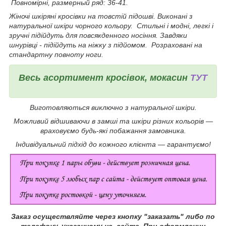
Повномірні, р
азмерный ряд: 36-41.
Жіночі шкіряні кросівки на товстій підошві
.
Виконані з
натуральної шкіри чорного кольору.
Стильні і модні, легкі і
зручні підійдуть для повсякденного носіння. Завдяки
шнурівці - підійдуть на ніжку з підйомом.
Розраховані на
стандартну повноту ноги.
Весь асортимент кросівок, мокасин
ТУТ
Виготовляються виключно з натуральної шкіри.
Можливий відшиваючи в замші та шкіри різних кольорів ―
враховуємо будь-які побажання замовника.
Індивідуальний підхід до кожного клієнта ― гарантуємо!
Заказ осуществляйте через кнопку "заказать" либо по
телефону, указанному на сайте.
При оформлении