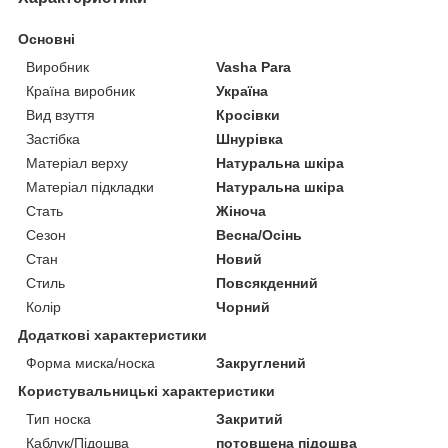
Основні
Виробник
Vasha Para
Країна виробник
Україна
Вид взуття
Кросівки
Застібка
Шнурівка
Матеріал верху
Натуральна шкіра
Матеріал підкладки
Натуральна шкіра
Стать
Жіноча
Сезон
Весна/Осінь
Стан
Новий
Стиль
Повсякденний
Колір
Чорний
Додаткові характеристики
Форма миска/носка
Закруглений
Користувальницькі характеристики
Тип носка
Закритий
Каблук/Підошва
потовщена підошва