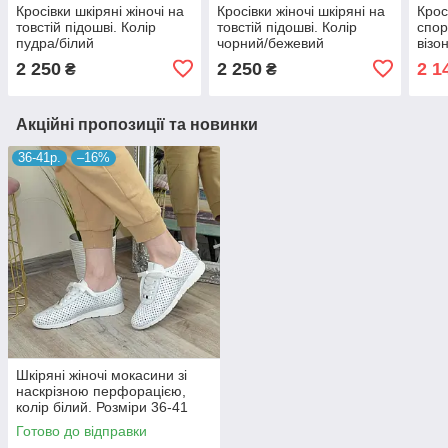
Кросівки шкіряні жіночі на
Кросівки жіночі шкіряні на
Крос
товстій підошві. Колір
товстій підошві. Колір
спор
пудра/білий
чорний/бежевий
візо
2 250
2 250
2 1
₴
₴
Акційні пропозиції та новинки
36-41р.
–16%
Шкіряні жіночі мокасини зі
наскрізною перфорацією,
колір білий. Розміри 36-41
Готово до відправки