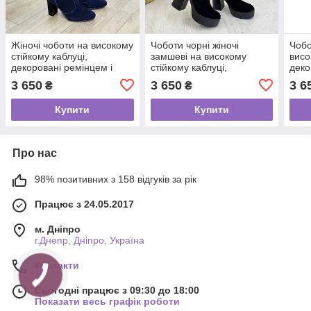
Жіночі чоботи на високому
Чоботи чорні жіночі
Чобо
стійкому каблуці,
замшеві на високому
висо
декоровані ремінцем і
стійкому каблуці,
деко
накаткою каменів
декоровані ремінцем
рем
3 650
3 650
3 6
₴
₴
Купити
Купити
Про нас
98% позитивних з 158 відгуків за рік
Працює з 24.05.2017
м. Дніпро
г.Днепр, Дніпро, Україна
Контакти
Сьогодні працює з 09:30 до 18:00
Показати весь графік роботи