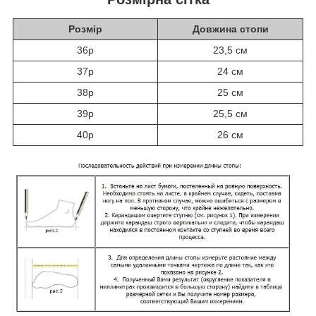
Розмір
Довжина стопи
36р
23,5 см
37р
24 см
38р
25 см
39р
25,5 см
40р
26 см