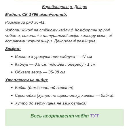
Виробництво р. Дніпро
Модель СК-1796 візон/чорний.
Розмірний ряд 36-41.
Чоботи жіночі на стійкому каблуці. Комфортні зручні
чоботи, виконані з натуральної шкіри кольору візон, зі
вставками чорної шкіри. Декоровані ремінцем.
Заміри:
Висота з урахуванням каблука ― 47 см
Каблук ― 8,5 см, підошва попереду - 1 см
Обхват верху ― 35-38
см
Утеплювач на вибір:
Байка (демісезонний варіант)
Європейка (хутро по щиколотку, халява ― байка).
Хутро до верху (ціна не змінюється)
Весь асортимент чобіт
ТУТ