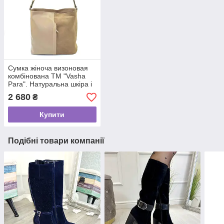
Сумка жіноча визоновая
комбінована ТМ "Vasha
Para". Натуральна шкіра і
замша
2 680
₴
Купити
Подібні товари компанії