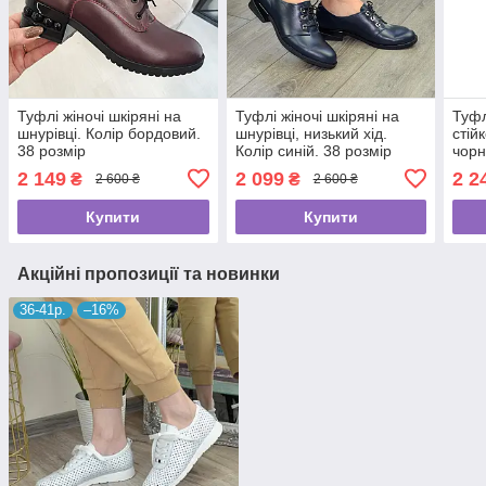
Туфлі жіночі шкіряні на
Туфлі жіночі шкіряні на
Туфл
шнурівці. Колір бордовий.
шнурівці, низький хід.
стій
38 розмір
Колір синій. 38 розмір
чорн
2 149
2 099
2 2
₴
₴
2 600 ₴
2 600 ₴
Купити
Купити
Акційні пропозиції та новинки
36-41р.
–16%