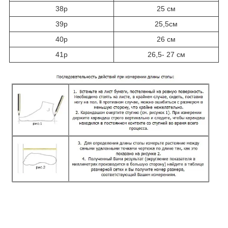
38р
25 см
39р
25,5см
40р
26 см
41р
26,5- 27 см