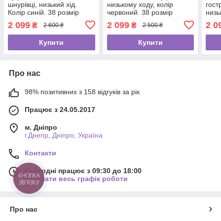
шнурівці, низький хід.
низькому ходу, колір
гост
Колір синій. 38 розмір
червоний. 38 розмір
низь
руди
2 099
2 099
2 0
₴
₴
2 600 ₴
2 500 ₴
Купити
Купити
Про нас
98% позитивних з 158 відгуків за рік
Працює з 24.05.2017
м. Дніпро
г.Днепр, Дніпро, Україна
Контакти
Сьогодні працює з 09:30 до 18:00
КНОПКА
Показати весь графік роботи
ЗВ'ЯЗКУ
Про нас