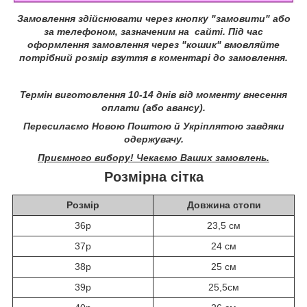
Замовлення здійснювати через кнопку "замовити" або
за телефоном, зазначеним на сайті.
Під час
оформлення замовлення через "кошик" вмовляйте
потрібний розмір взуття в коментарі до замовлення.
Термін виготовлення 10-14 днів від моменту внесення
оплати (або авансу).
Пересилаємо Новою Поштою й Укріплятою завдяки
одержувачу.
Приємного вибору! Чекаємо Ваших замовлень.
Розмірна сітка
Розмір
Довжина стопи
36р
23,5 см
37р
24 см
38р
25 см
39р
25,5см