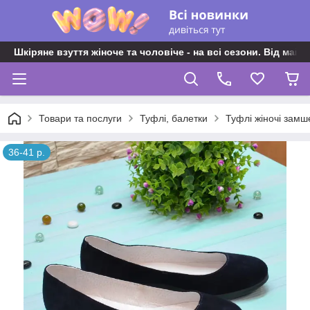
Шкіряне взуття жіноче та чоловіче - на всі сезони. Від майс
Товари та послуги
Туфлі, балетки
Туфлі жіночі замше
36-41 р.