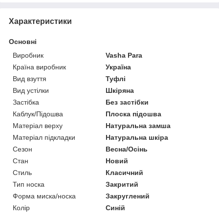
Характеристики
Основні
Виробник
Vasha Para
Країна виробник
Україна
Вид взуття
Туфлі
Вид устілки
Шкіряна
Застібка
Без застібки
Каблук/Підошва
Плоска підошва
Матеріал верху
Натуральна замша
Матеріал підкладки
Натуральна шкіра
Сезон
Весна/Осінь
Стан
Новий
Стиль
Класичний
Тип носка
Закритий
Форма миска/носка
Закруглений
Колір
Синій